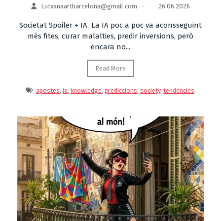
Lutxanaartbarcelona@gmail.com
–
26.06.2026
Societat Spoiler + IA La IA poc a poc va aconsseguint
més fites, curar malalties, predir inversions, però
encara no...
Read More
apostes
,
ia
,
knowledge
,
prediccions
,
society
,
tendències