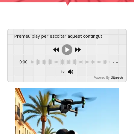
Premeu play per escoltar aquest contingut
0:00
-:--
1x
Powered By
GSpeech