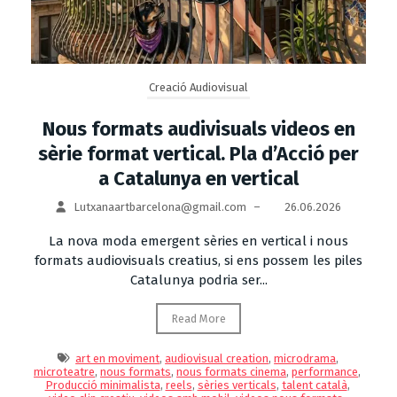
Creació Audiovisual
Nous formats audivisuals videos en
sèrie format vertical. Pla d’Acció per
a Catalunya en vertical
Lutxanaartbarcelona@gmail.com
–
26.06.2026
La nova moda emergent sèries en vertical i nous
formats audiovisuals creatius, si ens possem les piles
Catalunya podria ser...
Read More
art en moviment
,
audiovisual creation
,
microdrama
,
microteatre
,
nous formats
,
nous formats cinema
,
performance
,
Producció minimalista
,
reels
,
sèries verticals
,
talent català
,