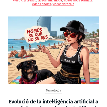
video clip creatiu
,
videos amb mobil
,
videos nous formats
,
videos shorts
,
videos verticals
Tecnología
Evolució de la intel·ligència artificial a