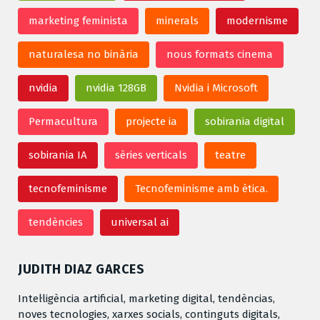
marketing feminista
minerals
modernisme
naturalesa no binària
nous formats cinema
nvidia
nvidia 128GB
Nvidia i Microsoft
Permacultura
projecte ia
sobirania digital
sobirania IA
sèries verticals
teatre
tecnofeminisme
Tecnofeminisme amb ètica.
tendències
universal ai
JUDITH DIAZ GARCES
Intel·ligència artificial, marketing digital, tendèncias,
noves tecnologies, xarxes socials, continguts digitals,