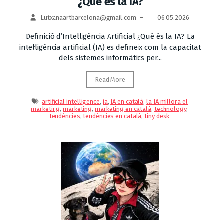
¿Qué és la IA?
Lutxanaartbarcelona@gmail.com
–
06.05.2026
Definició d’Intel·ligència Artificial ¿Qué és la IA? La
intel·ligència artificial (IA) es defineix com la capacitat
dels sistemes informàtics per...
Read More
artificial intelligence
,
ia
,
IA en català
,
la IA millora el
marketing
,
marketing
,
marketing en català
,
technology
,
tendències
,
tendències en català
,
tiny desk