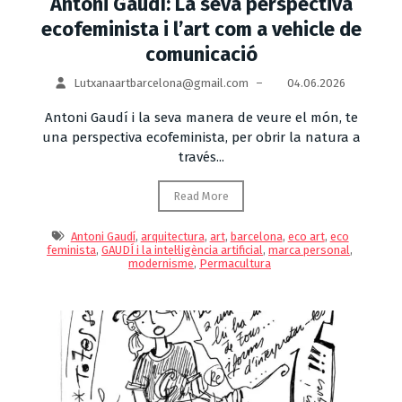
Antoni Gaudí: La seva perspectiva
ecofeminista i l’art com a vehicle de
comunicació
Lutxanaartbarcelona@gmail.com
–
04.06.2026
Antoni Gaudí i la seva manera de veure el món, te
una perspectiva ecofeminista, per obrir la natura a
través...
Read More
Antoni Gaudí
,
arquitectura
,
art
,
barcelona
,
eco art
,
eco
feminista
,
GAUDÍ i la intel·ligència artificial
,
marca personal
,
modernisme
,
Permacultura