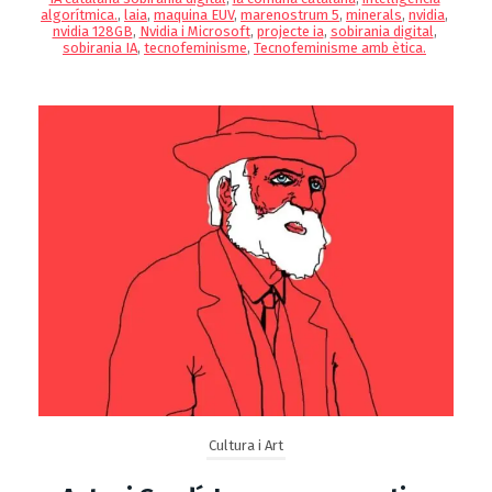
algorítmica.
,
laia
,
maquina EUV
,
marenostrum 5
,
minerals
,
nvidia
,
nvidia 128GB
,
Nvidia i Microsoft
,
projecte ia
,
sobirania digital
,
sobirania IA
,
tecnofeminisme
,
Tecnofeminisme amb ètica.
Cultura i Art