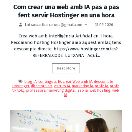
Com crear una web amb IA pas a pas
fent servir Hostinger en una hora
Lutxanaartbarcelona@gmail.com
–
15.05.2026
Crea web amb Intel·ligència Artificial en 1 hora.
Recomano hosting Hostinger amb aquest enllaç tens
descompte directe: https://www.hostinger.com/es?
REFERRALCODE=LUTXANA Aquí...
Read More
blog IA
,
continguts IA
,
crear Web amb IA
,
descompte
Hostinger
,
directora art
,
escrits IA
,
marketing ia
,
profe ia
,
profe
tik tokç
,
professora marketing digital
,
seo ia
,
web hosting
,
web
IA