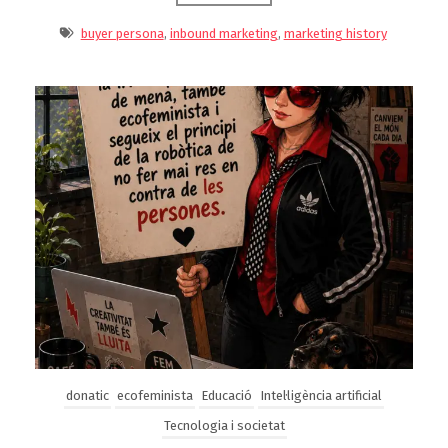
buyer persona
,
inbound marketing
,
marketing history
donatic
ecofeminista
Educació
Intel·ligència artificial
Tecnologia i societat