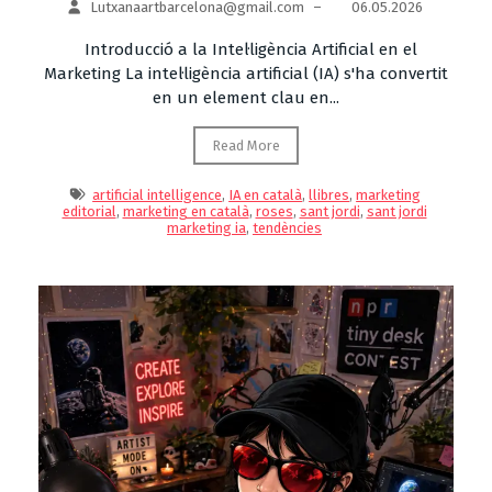
Lutxanaartbarcelona@gmail.com
–
06.05.2026
Introducció a la Intel·ligència Artificial en el
Marketing La intel·ligència artificial (IA) s'ha convertit
en un element clau en...
Read More
artificial intelligence
,
IA en català
,
llibres
,
marketing
editorial
,
marketing en català
,
roses
,
sant jordi
,
sant jordi
marketing ia
,
tendències