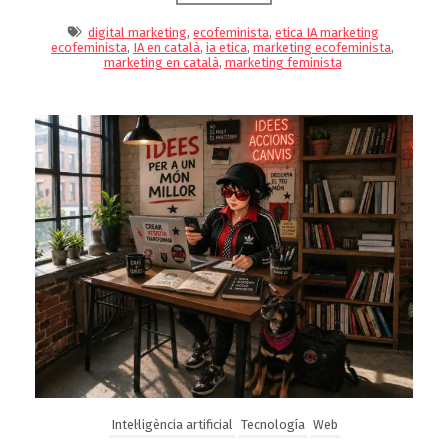
digital marketing
,
ecofeminista
,
etica IA marketing
ecofeminista
,
IA en català
,
ia etica
,
marketing ecofeminista
,
marketing en català
,
marketing feminista
Intel·ligència artificial
Tecnología
Web