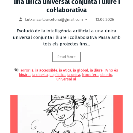
una única universal conjunta i lliure i
col·laborativa
Lutxanaartbarcelona@gmail.com
–
13.06.2026
Evolució de la intel·ligència artificial a una única
universal conjunta i lliure i col·laborativa Passa amb
tots els projectes fins...
Read More
error ia
,
ia accessible
,
ia etica
,
ia global
,
ia lliure
,
IA no és
binària
,
ia oberta
,
ia pública
,
ia unica
,
Noosfera
,
ubuntu
,
universal ai