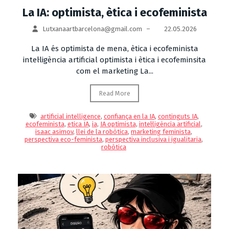
La IA: optimista, ètica i ecofeminista
Lutxanaartbarcelona@gmail.com
–
22.05.2026
La IA és optimista de mena, ètica i ecofeminista
intel·ligència artificial optimista i ètica i ecofeminsita
com el marketing La...
Read More
artificial intelligence
,
confiança en la IA
,
continguts IA
,
ecofeminista
,
etica IA
,
ia
,
IA optimista
,
intel·ligència artificial
,
isaac asimov
,
llei de la robòtica
,
marketing feminista
,
perspectiva eco-feminista
,
perspectiva inclusiva i igualitaria
,
robòtica