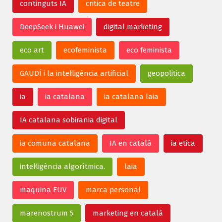
continguts IA
critica de teatre
DeepSeek i Huawei
digital marketing
eco art
ecofeminista
eco feminista
GAUDÍ i la intel·ligència artificial
geopolitica
ia
ia catalana
ia catalana laia
IA catalana sobirania digital
ia comuna catalana
IA en català
ia etica
intel·ligència algorítmica.
laia
maquina EUV
marca personal
marenostrum 5
marketing en català