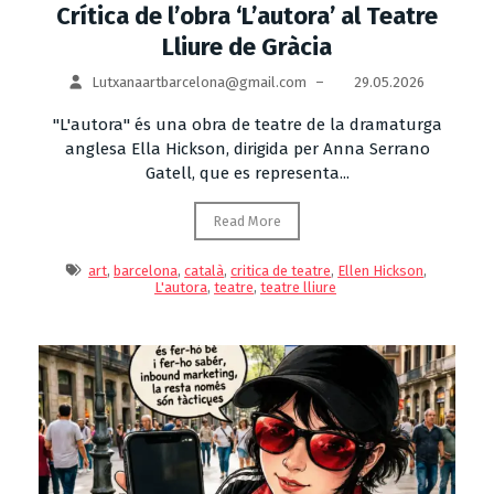
Crítica de l’obra ‘L’autora’ al Teatre
Lliure de Gràcia
Lutxanaartbarcelona@gmail.com
–
29.05.2026
"L'autora" és una obra de teatre de la dramaturga
anglesa Ella Hickson, dirigida per Anna Serrano
Gatell, que es representa...
Read More
art
,
barcelona
,
català
,
critica de teatre
,
Ellen Hickson
,
L'autora
,
teatre
,
teatre lliure