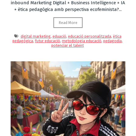
inbound Marketing Digital + Business Intelligence + IA
+ ètica pedagògica amb perspectiva ecofeminista?...
Read More
digital marketing
,
eduació
,
educació personalitzada
,
ètica
pedagògica
,
futur educació
,
metodologia educació
,
pedagodía
,
potenciar el talent