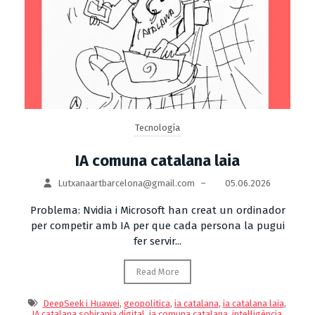
Tecnología
IA comuna catalana laia
Lutxanaartbarcelona@gmail.com
–
05.06.2026
Problema: Nvidia i Microsoft han creat un ordinador
per competir amb IA per que cada persona la pugui
fer servir...
Read More
DeepSeek i Huawei
,
geopolitica
,
ia catalana
,
ia catalana laia
,
IA catalana sobirania digital
,
ia comuna catalana
,
intel·ligència