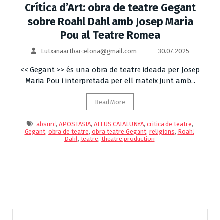
Crítica d’Art: obra de teatre Gegant
sobre Roahl Dahl amb Josep Maria
Pou al Teatre Romea
Lutxanaartbarcelona@gmail.com
–
30.07.2025
<< Gegant >> és una obra de teatre ideada per Josep
Maria Pou i interpretada per ell mateix junt amb...
Read More
absurd
,
APOSTASIA
,
ATEUS CATALUNYA
,
critica de teatre
,
Gegant
,
obra de teatre
,
obra teatre Gegant
,
religions
,
Roahl
Dahl
,
teatre
,
theatre production