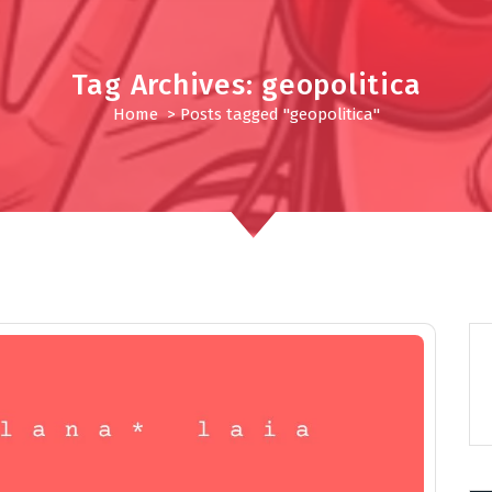
Tag Archives: geopolitica
Home
>
Posts tagged "geopolitica"