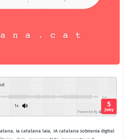
gut
-:--
5
1x
Juny
Powered By
GSpeech
talana
,
ia catalana laia
,
IA catalana sobirania digital