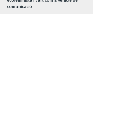
ecofeminista i l’art com a vehicle de
comunicació