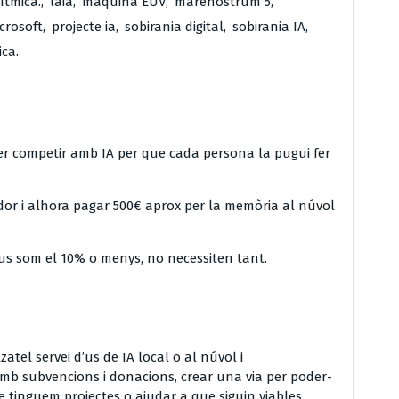
rítmica.
,
laia
,
maquina EUV
,
marenostrum 5
,
icrosoft
,
projecte ia
,
sobirania digital
,
sobirania IA
,
ca.
per competir amb IA per que cada persona la pugui fer
r i alhora pagar 500€ aprox per la memòria al núvol
ius som el 10% o menys, no necessiten tant.
zatel servei d’us de IA local o al núvol i
b subvencions i donacions, crear una via per poder-
 tinguem projectes o ajudar a que siguin viables.