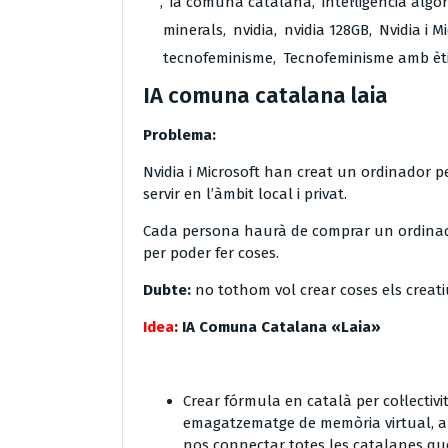
,
ia comuna catalana
,
intel·ligència algo
minerals
,
nvidia
,
nvidia 128GB
,
Nvidia i M
tecnofeminisme
,
Tecnofeminisme amb èti
IA comuna catalana laia
Problema:
Nvidia i Microsoft han creat un ordinador 
servir en l’àmbit local i privat.
Cada persona haurà de comprar un ordinado
per poder fer coses.
Dubte:
no tothom vol crear coses els creat
Idea
:
IA Comuna Catalana «Laia»
Crear fórmula en català per col·lectivit
emagatzematge de memòria virtual, am
nos connectar totes les catalanes que