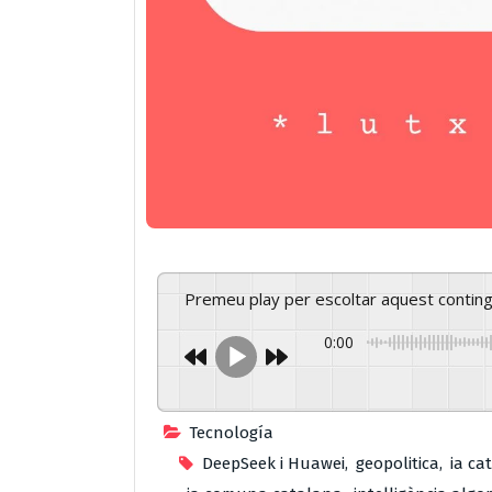
Premeu play per escoltar aquest contin
0:00
Tecnología
DeepSeek i Huawei
,
geopolitica
,
ia ca