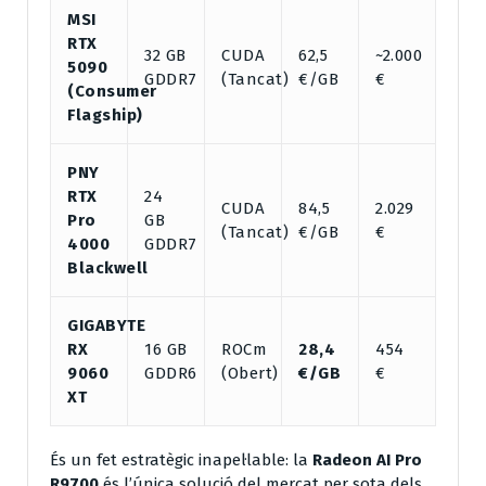
MSI
RTX
32 GB
CUDA
62,5
~2.000
5090
GDDR7
(Tancat)
€/GB
€
(Consumer
Flagship)
PNY
RTX
24
CUDA
84,5
2.029
Pro
GB
(Tancat)
€/GB
€
4000
GDDR7
Blackwell
GIGABYTE
RX
16 GB
ROCm
28,4
454
9060
GDDR6
(Obert)
€/GB
€
XT
És un fet estratègic inapel·lable: la
Radeon AI Pro
R9700
és l’única solució del mercat per sota dels