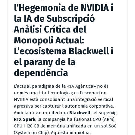
l’Hegemonia de NVIDIA i
la IA de Subscripció
Anàlisi Crítica del
Monopoli Actual:
L’ecosistema Blackwell i
el parany de la
dependència
L’actual paradigma de la «IA Agèntica» no és
només una fita tecnològica; és l’escenari on
NVIDIA està consolidant una integració vertical
agressiva per capturar l’autonomia corporativa.
Amb la nova arquitectura
Blackwell
i el superxip
RTX Spark
, la companyia ha fusionat CPU (ARM),
GPU i 128 GB de memòria unificada en un sol SoC
(System on Chip). Aquesta maniobra,