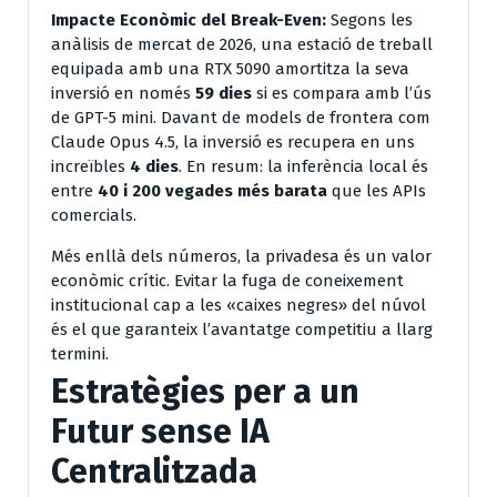
Impacte Econòmic del Break-Even:
Segons les
anàlisis de mercat de 2026, una estació de treball
equipada amb una RTX 5090 amortitza la seva
inversió en només
59 dies
si es compara amb l’ús
de GPT-5 mini. Davant de models de frontera com
Claude Opus 4.5, la inversió es recupera en uns
increïbles
4 dies
. En resum: la inferència local és
entre
40 i 200 vegades més barata
que les APIs
comercials.
Més enllà dels números, la privadesa és un valor
econòmic crític. Evitar la fuga de coneixement
institucional cap a les «caixes negres» del núvol
és el que garanteix l’avantatge competitiu a llarg
termini.
Estratègies per a un
Futur sense IA
Centralitzada