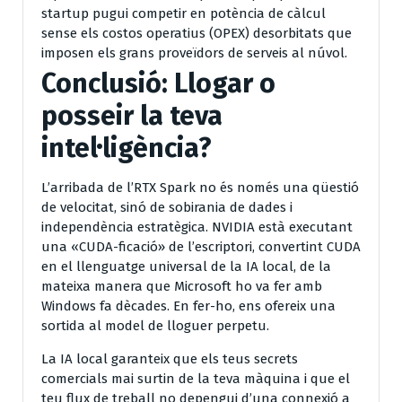
startup pugui competir en potència de càlcul
sense els costos operatius (OPEX) desorbitats que
imposen els grans proveïdors de serveis al núvol.
Conclusió: Llogar o
posseir la teva
intel·ligència?
L’arribada de l’RTX Spark no és només una qüestió
de velocitat, sinó de sobirania de dades i
independència estratègica. NVIDIA està executant
una «CUDA-ficació» de l’escriptori, convertint CUDA
en el llenguatge universal de la IA local, de la
mateixa manera que Microsoft ho va fer amb
Windows fa dècades. En fer-ho, ens ofereix una
sortida al model de lloguer perpetu.
La IA local garanteix que els teus secrets
comercials mai surtin de la teva màquina i que el
teu flux de treball no depengui d’una connexió a