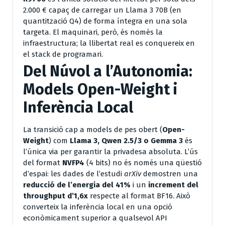
2.000 € capaç de carregar un Llama 3 70B (en
quantització Q4) de forma íntegra en una sola
targeta. El maquinari, però, és només la
infraestructura; la llibertat real es conquereix en
el stack de programari.
Del Núvol a l’Autonomia:
Models Open-Weight i
Inferència Local
La transició cap a models de pes obert (
Open-
Weight
) com
Llama 3, Qwen 2.5/3 o Gemma 3
és
l’única via per garantir la privadesa absoluta. L’ús
del format
NVFP4
(4 bits) no és només una qüestió
d’espai: les dades de l’estudi
arXiv
demostren una
reducció de l’energia del 41%
i un
increment del
throughput d’1,6x
respecte al format BF16. Això
converteix la inferència local en una opció
econòmicament superior a qualsevol API