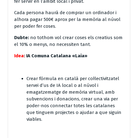
fer servir en l’àmbit local i privat.
Cada persona haurà de comprar un ordinador i
alhora pagar 500€ aprox per la memòria al núvol
per poder fer coses.
Dubte:
no tothom vol crear coses els creatius som
el 10% o menys, no necessiten tant.
Idea
:
IA Comuna Catalana «Laia»
Crear fórmula en català per col·lectivitzatel
servei d’us de IA local o al núvol i
emagatzematge de memòria virtual, amb
subvencions i donacions, crear una via per
poder-nos connectar totes les catalanes
que tinguem projectes o ajudar a que siguin
viables.