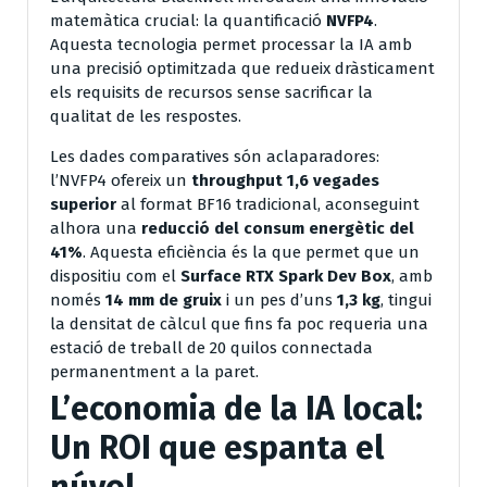
matemàtica crucial: la quantificació
NVFP4
.
Aquesta tecnologia permet processar la IA amb
una precisió optimitzada que redueix dràsticament
els requisits de recursos sense sacrificar la
qualitat de les respostes.
Les dades comparatives són aclaparadores:
l’NVFP4 ofereix un
throughput 1,6 vegades
superior
al format BF16 tradicional, aconseguint
alhora una
reducció del consum energètic del
41%
. Aquesta eficiència és la que permet que un
dispositiu com el
Surface RTX Spark Dev Box
, amb
només
14 mm de gruix
i un pes d’uns
1,3 kg
, tingui
la densitat de càlcul que fins fa poc requeria una
estació de treball de 20 quilos connectada
permanentment a la paret.
L’economia de la IA local:
Un ROI que espanta el
núvol