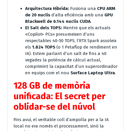
Arquitectura Híbrida:
Fusiona una
CPU ARM
de 20 nuclis
d’alta eficiència amb una
GPU
Blackwell de 6.144 nuclis CUDA
.
El Salt dels TOPS:
Mentre que els actuals
«Copilot+ PCs» presumeixen d’uns
respectables 40-50 TOPS, l’RTX Spark assoleix
els
1.824 TOPS
(o 1 Petaflop de rendiment en
IA). Estem parlant d’un salt de fins a 40
vegades la potència de càlcul actual,
comprimint la capacitat d’un superordinador
en equips com el nou
Surface Laptop Ultra
.
128 GB de memòria
unificada: El secret per
oblidar-se del núvol
Fins avui, el veritable coll d’ampolla per a la IA
local no era només el processament, sinó la