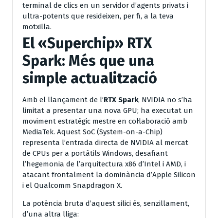
terminal de clics en un servidor d’agents privats i
ultra-potents que resideixen, per fi, a la teva
motxilla.
El «Superchip» RTX
Spark: Més que una
simple actualització
Amb el llançament de l’
RTX Spark
, NVIDIA no s’ha
limitat a presentar una nova GPU; ha executat un
moviment estratègic mestre en col·laboració amb
MediaTek. Aquest SoC (System-on-a-Chip)
representa l’entrada directa de NVIDIA al mercat
de CPUs per a portàtils Windows, desafiant
l’hegemonia de l’arquitectura x86 d’Intel i AMD, i
atacant frontalment la dominància d’Apple Silicon
i el Qualcomm Snapdragon X.
La potència bruta d’aquest silici és, senzillament,
d’una altra lliga: