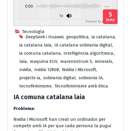
0:00
-:--
5
1x
Juny
Powered By
GSpeech
Tecnología
DeepSeek i Huawei
,
geopolitica
,
ia catalana
,
ia catalana laia
,
IA catalana sobirania digital
,
ia comuna catalana
,
intel·ligència algorítmica.
,
laia
,
maquina EUV
,
marenostrum 5
,
minerals
,
nvidia
,
nvidia 128GB
,
Nvidia i Microsoft
,
projecte ia
,
sobirania digital
,
sobirania IA
,
tecnofeminisme
,
Tecnofeminisme amb ètica.
IA comuna catalana laia
Problema:
Nvidia i Microsoft han creat un ordinador per
competir amb IA per que cada persona la pugui