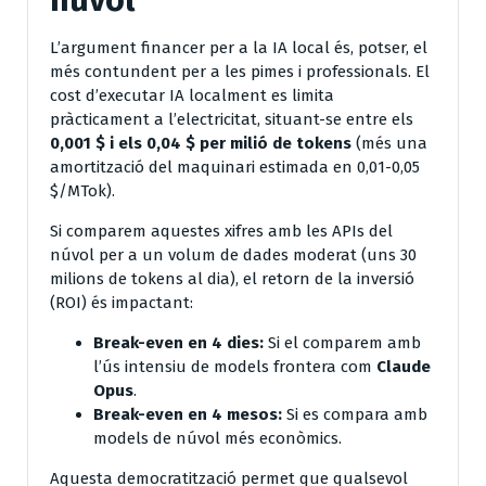
L’argument financer per a la IA local és, potser, el
més contundent per a les pimes i professionals. El
cost d’executar IA localment es limita
pràcticament a l’electricitat, situant-se entre els
0,001 $ i els 0,04 $ per milió de tokens
(més una
amortització del maquinari estimada en 0,01-0,05
$/MTok).
Si comparem aquestes xifres amb les APIs del
núvol per a un volum de dades moderat (uns 30
milions de tokens al dia), el retorn de la inversió
(ROI) és impactant:
Break-even en 4 dies:
Si el comparem amb
l’ús intensiu de models frontera com
Claude
Opus
.
Break-even en 4 mesos:
Si es compara amb
models de núvol més econòmics.
Aquesta democratització permet que qualsevol