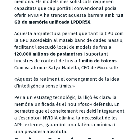
memòria. Els models més sofisticats requerien
capacitats que cap portàtil convencional podia
oferir. NVIDIA ha trencat aquesta barrera amb
128
GB de memòria unificada LPDDR5X
.
Aquesta arquitectura permet que tant la CPU com
la GPU accedeixin al mateix banc de dades massiu,
facilitant l’execució local de models de fins a
120.000 milions de paràmetres
i suportant
finestres de context de fins a
1 milió de tokens
.
Com va afirmar Satya Nadella, CEO de Microsoft:
«Aquest és realment el començament de la idea
d’intel·ligència sense límits.»
Per a un estrateg tecnològic, la lliçó és clara: la
memòria unificada és el nou «foso» defensiu. En
permetre que el coneixement resideixi íntegrament
a l’escriptori, NVIDIA elimina la necessitat de les
APIs externes, garantint una latència mínima i
una privadesa absoluta.