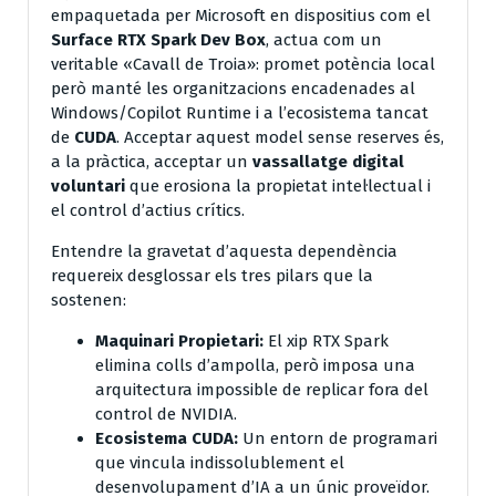
empaquetada per Microsoft en dispositius com el
Surface RTX Spark Dev Box
, actua com un
veritable «Cavall de Troia»: promet potència local
però manté les organitzacions encadenades al
Windows/Copilot Runtime i a l’ecosistema tancat
de
CUDA
. Acceptar aquest model sense reserves és,
a la pràctica, acceptar un
vassallatge digital
voluntari
que erosiona la propietat intel·lectual i
el control d’actius crítics.
Entendre la gravetat d’aquesta dependència
requereix desglossar els tres pilars que la
sostenen:
Maquinari Propietari:
El xip RTX Spark
elimina colls d’ampolla, però imposa una
arquitectura impossible de replicar fora del
control de NVIDIA.
Ecosistema CUDA:
Un entorn de programari
que vincula indissolublement el
desenvolupament d’IA a un únic proveïdor.