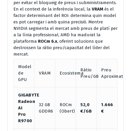
per evitar el bloqueig de preus i subministraments.
En el context de la inferència local, la
VRAM
és el
factor determinant del ROI: determina quin model
es pot carregar i amb quina precisió. Mentre
NVIDIA segmenta el mercat amb preus de platí per
a la línia professional, AMD ha madurat la
plataforma
ROCm 6.x
, oferint solucions que
destrossen la ràtio preu/capacitat del líder del
mercat.
Model
Ràtio
Preu
de
VRAM
Ecosistema
Preu/GB
Aproximat
GPU
GIGABYTE
Radeon
32 GB
ROCm
52,0
1.666
AI
GDDR6
(Obert)
€/GB
€
Pro
R9700