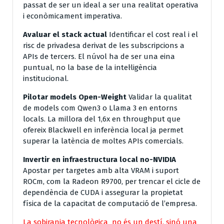
passat de ser un ideal a ser una realitat operativa
i econòmicament imperativa.
Avaluar el stack actual
Identificar el cost real i el
risc de privadesa derivat de les subscripcions a
APIs de tercers. El núvol ha de ser una eina
puntual, no la base de la intel·ligència
institucional.
Pilotar models Open-Weight
Validar la qualitat
de models com Qwen3 o Llama 3 en entorns
locals. La millora del 1,6x en throughput que
ofereix Blackwell en inferència local ja permet
superar la latència de moltes APIs comercials.
Invertir en infraestructura local no-NVIDIA
Apostar per targetes amb alta VRAM i suport
ROCm, com la Radeon R9700, per trencar el cicle de
dependència de CUDA i assegurar la propietat
física de la capacitat de computació de l’empresa.
La sobirania tecnològica no és un destí, sinó una