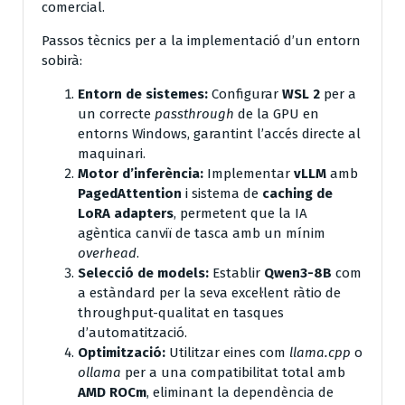
comercial.
Passos tècnics per a la implementació d’un entorn
sobirà:
Entorn de sistemes:
Configurar
WSL 2
per a
un correcte
passthrough
de la GPU en
entorns Windows, garantint l’accés directe al
maquinari.
Motor d’inferència:
Implementar
vLLM
amb
PagedAttention
i sistema de
caching de
LoRA adapters
, permetent que la IA
agèntica canviï de tasca amb un mínim
overhead
.
Selecció de models:
Establir
Qwen3-8B
com
a estàndard per la seva excel·lent ràtio de
throughput-qualitat en tasques
d’automatització.
Optimització:
Utilitzar eines com
llama.cpp
o
ollama
per a una compatibilitat total amb
AMD ROCm
, eliminant la dependència de