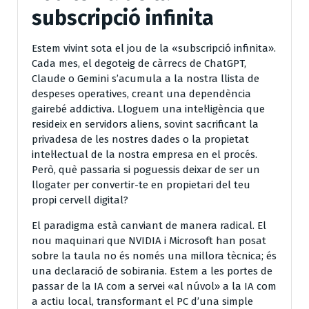
subscripció infinita
Estem vivint sota el jou de la «subscripció infinita».
Cada mes, el degoteig de càrrecs de ChatGPT,
Claude o Gemini s’acumula a la nostra llista de
despeses operatives, creant una dependència
gairebé addictiva. Lloguem una intel·ligència que
resideix en servidors aliens, sovint sacrificant la
privadesa de les nostres dades o la propietat
intel·lectual de la nostra empresa en el procés.
Però, què passaria si poguessis deixar de ser un
llogater per convertir-te en propietari del teu
propi cervell digital?
El paradigma està canviant de manera radical. El
nou maquinari que NVIDIA i Microsoft han posat
sobre la taula no és només una millora tècnica; és
una declaració de sobirania. Estem a les portes de
passar de la IA com a servei «al núvol» a la IA com
a actiu local, transformant el PC d’una simple