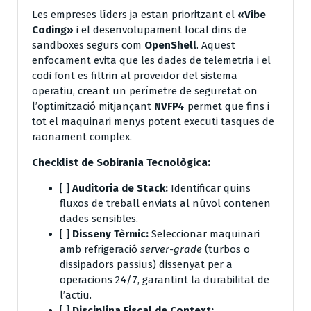
Les empreses líders ja estan prioritzant el
«Vibe
Coding»
i el desenvolupament local dins de
sandboxes segurs com
OpenShell
. Aquest
enfocament evita que les dades de telemetria i el
codi font es filtrin al proveïdor del sistema
operatiu, creant un perímetre de seguretat on
l’optimització mitjançant
NVFP4
permet que fins i
tot el maquinari menys potent executi tasques de
raonament complex.
Checklist de Sobirania Tecnològica:
[ ]
Auditoria de Stack:
Identificar quins
fluxos de treball enviats al núvol contenen
dades sensibles.
[ ]
Disseny Tèrmic:
Seleccionar maquinari
amb refrigeració
server-grade
(turbos o
dissipadors passius) dissenyat per a
operacions 24/7, garantint la durabilitat de
l’actiu.
[ ]
Disciplina Fiscal de Context: