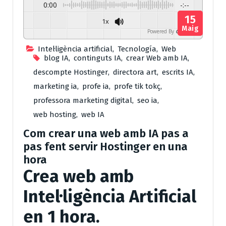
0:00
-:--
15
1x
Maig
Powered By
GSpeech
Intel·ligència artificial
,
Tecnología
,
Web
blog IA
,
continguts IA
,
crear Web amb IA
,
descompte Hostinger
,
directora art
,
escrits IA
,
marketing ia
,
profe ia
,
profe tik tokç
,
professora marketing digital
,
seo ia
,
web hosting
,
web IA
Com crear una web amb IA pas a
pas fent servir Hostinger en una
hora
Crea web amb
Intel·ligència Artificial
en 1 hora.