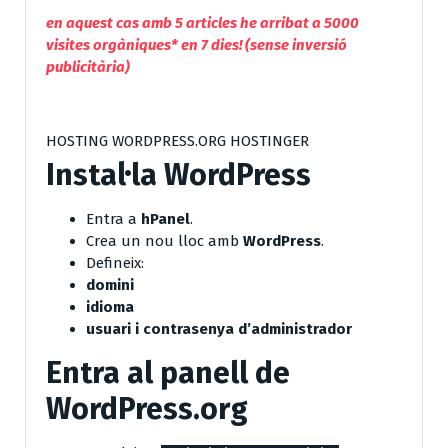
en aquest cas amb 5 articles he arribat a 5000
visites orgàniques* en 7 dies! (sense inversió
publicitària)
HOSTING WORDPRESS.ORG HOSTINGER
Instal·la WordPress
Entra a
hPanel
.
Crea un nou lloc amb
WordPress
.
Defineix:
domini
idioma
usuari i contrasenya d’administrador
Entra al panell de
WordPress.org