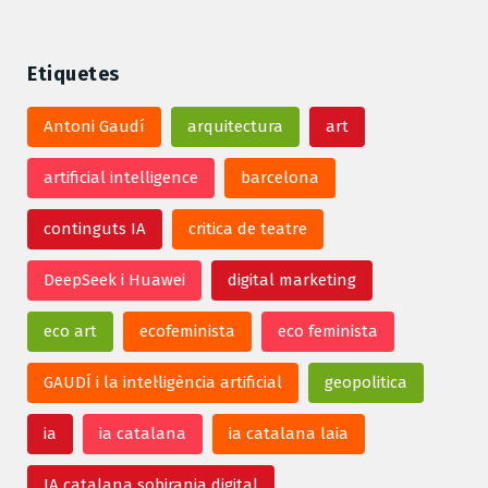
Etiquetes
Antoni Gaudí
arquitectura
art
artificial intelligence
barcelona
continguts IA
critica de teatre
DeepSeek i Huawei
digital marketing
eco art
ecofeminista
eco feminista
GAUDÍ i la intel·ligència artificial
geopolitica
ia
ia catalana
ia catalana laia
IA catalana sobirania digital