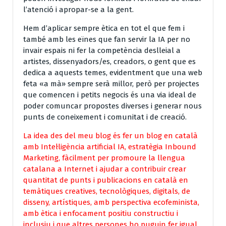
l’atenció i apropar-se a la gent.
Hem d’aplicar sempre ètica en tot el que fem i
també amb les eïnes que fan servir la IA per no
invair espais ni fer la competència deslleial a
artistes, dissenyadors/es, creadors, o gent que es
dedica a aquests temes, evidentment que una web
feta «a mà» sempre serà millor, però per projectes
que comencen i petits negocis és una via ideal de
poder comuncar propostes diverses i generar nous
punts de coneixement i comunitat i de creació.
La idea des del meu blog és fer un blog en català
amb Intel·ligència artificial IA, estratègia Inbound
Marketing, fàcilment per promoure la llengua
catalana a Internet i ajudar a contribuir crear
quantitat de punts i publicacions en català en
temàtiques creatives, tecnològiques, digitals, de
disseny, artístiques, amb perspectiva ecofeminista,
amb ètica i enfocament positiu constructiu i
inclusiu i que altres persones ho puguin fer igual