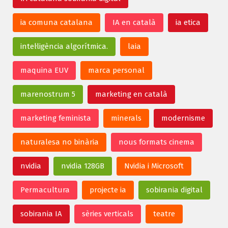
ia comuna catalana
IA en català
ia etica
intel·ligència algorítmica.
laia
maquina EUV
marca personal
marenostrum 5
marketing en català
marketing feminista
minerals
modernisme
naturalesa no binària
nous formats cinema
nvidia
nvidia 128GB
Nvidia i Microsoft
Permacultura
projecte ia
sobirania digital
sobirania IA
sèries verticals
teatre