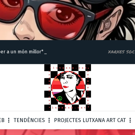
xarxes soc
per a un mó
EB
TENDÈNCIES
PROJECTES LUTXANA ART CAT