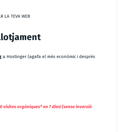
AR LA TEVA WEB
allotjament
g
a Hostinger (agafa el més econòmic i després
0 visites orgàniques* en 7 dies! (sense inversió