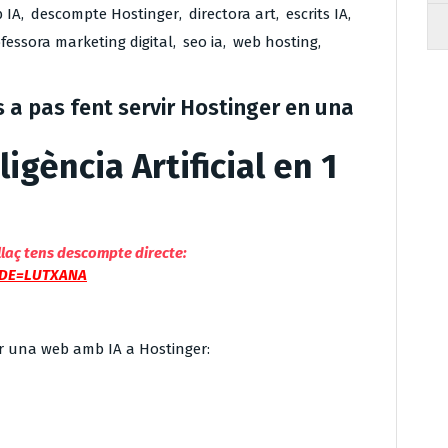
 IA
,
descompte Hostinger
,
directora art
,
escrits IA
,
fessora marketing digital
,
seo ia
,
web hosting
,
a pas fent servir Hostinger en una
igència Artificial en 1
aç tens descompte directe:
ODE=LUTXANA
r una web amb IA a Hostinger: