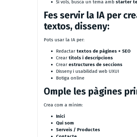
Si vols, busca un tema amb
starter t
Fes servir la IA per cr
textos, disseny:
Pots usar la IA per:
Redactar
textos de pàgines + SEO
Crear
títols i descripcions
Crear
estructures de seccions
Disseny i usabilidad web UXUI
Botiga online
Omple les pàgines pri
Crea com a mínim:
Inici
Qui som
Serveis / Productes
Contacte