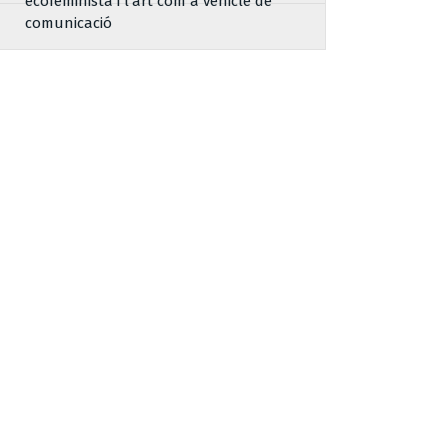
ecofeminista i l’art com a vehicle de
comunicació