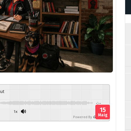
gut
-:--
15
1x
Maig
Powered By
GSpeech