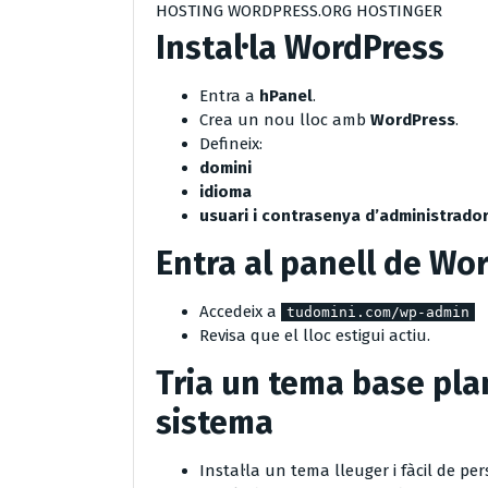
HOSTING WORDPRESS.ORG HOSTINGER
Instal·la WordPress
Entra a
hPanel
.
Crea un nou lloc amb
WordPress
.
Defineix:
domini
idioma
usuari i contrasenya d’administrado
Entra al panell de Wo
Accedeix a
tudomini.com/wp-admin
Revisa que el lloc estigui actiu.
Tria un tema base pla
sistema
Instal·la un tema lleuger i fàcil de per