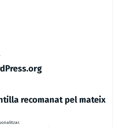
r
rdPress.org
ntilla recomanat pel mateix
sonalitzar.