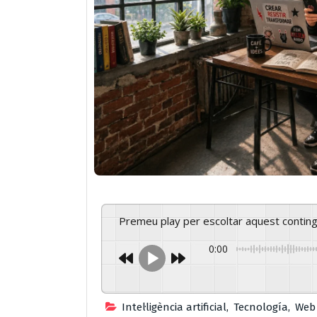
Premeu play per escoltar aquest contin
0:00
Intel·ligència artificial
,
Tecnología
,
Web