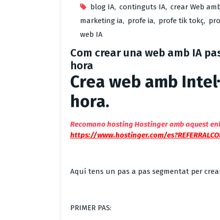
blog IA
,
continguts IA
,
crear Web amb
marketing ia
,
profe ia
,
profe tik tokç
,
pro
web IA
Com crear una web amb IA pas 
hora
Crea web amb Intel·l
hora.
Recomano hosting Hostinger amb aquest enll
https://www.hostinger.com/es?REFERRALC
Aquí tens un pas a pas segmentat per crea
PRIMER PAS: