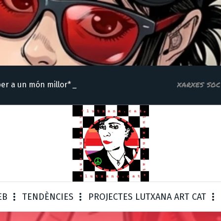
xarxes soc
per a un món millor*
EB
TENDÈNCIES
PROJECTES LUTXANA ART CAT