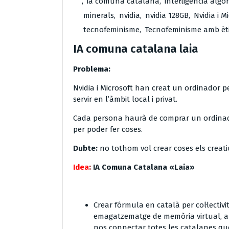
,
ia comuna catalana
,
intel·ligència algo
minerals
,
nvidia
,
nvidia 128GB
,
Nvidia i M
tecnofeminisme
,
Tecnofeminisme amb èti
IA comuna catalana laia
Problema:
Nvidia i Microsoft han creat un ordinador 
servir en l’àmbit local i privat.
Cada persona haurà de comprar un ordinado
per poder fer coses.
Dubte:
no tothom vol crear coses els creat
Idea
:
IA Comuna Catalana «Laia»
Crear fórmula en català per col·lectivit
emagatzematge de memòria virtual, am
nos connectar totes les catalanes que