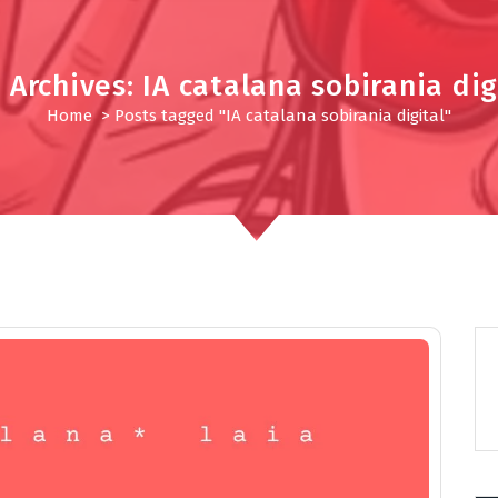
 Archives: IA catalana sobirania dig
Home
>
Posts tagged "IA catalana sobirania digital"