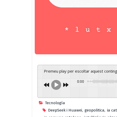
Premeu play per escoltar aquest contin
0:00
Tecnología
DeepSeek i Huawei
,
geopolitica
,
ia ca