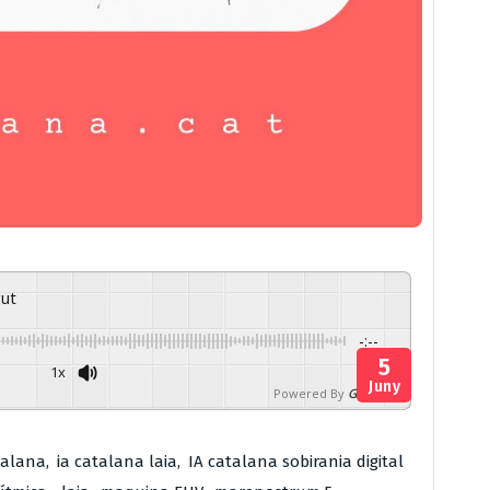
gut
-:--
5
1x
Juny
Powered By
GSpeech
talana
,
ia catalana laia
,
IA catalana sobirania digital