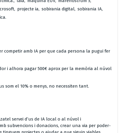
rítmica.
,
laia
,
maquina EUV
,
marenostrum 5
,
icrosoft
,
projecte ia
,
sobirania digital
,
sobirania IA
,
ca.
per competir amb IA per que cada persona la pugui fer
r i alhora pagar 500€ aprox per la memòria al núvol
ius som el 10% o menys, no necessiten tant.
zatel servei d’us de IA local o al núvol i
b subvencions i donacions, crear una via per poder-
 tinguem projectes o ajudar a que siguin viables.