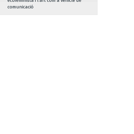
ecofeminista i l’art com a vehicle de
comunicació