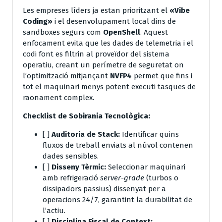
Les empreses líders ja estan prioritzant el
«Vibe
Coding»
i el desenvolupament local dins de
sandboxes segurs com
OpenShell
. Aquest
enfocament evita que les dades de telemetria i el
codi font es filtrin al proveïdor del sistema
operatiu, creant un perímetre de seguretat on
l’optimització mitjançant
NVFP4
permet que fins i
tot el maquinari menys potent executi tasques de
raonament complex.
Checklist de Sobirania Tecnològica:
[ ]
Auditoria de Stack:
Identificar quins
fluxos de treball enviats al núvol contenen
dades sensibles.
[ ]
Disseny Tèrmic:
Seleccionar maquinari
amb refrigeració
server-grade
(turbos o
dissipadors passius) dissenyat per a
operacions 24/7, garantint la durabilitat de
l’actiu.
[ ]
Disciplina Fiscal de Context: