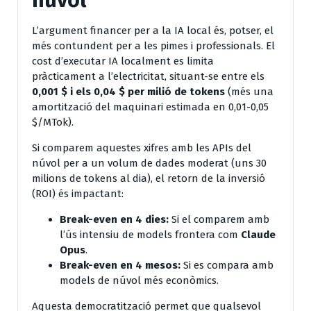
L’argument financer per a la IA local és, potser, el
més contundent per a les pimes i professionals. El
cost d’executar IA localment es limita
pràcticament a l’electricitat, situant-se entre els
0,001 $ i els 0,04 $ per milió de tokens
(més una
amortització del maquinari estimada en 0,01-0,05
$/MTok).
Si comparem aquestes xifres amb les APIs del
núvol per a un volum de dades moderat (uns 30
milions de tokens al dia), el retorn de la inversió
(ROI) és impactant:
Break-even en 4 dies:
Si el comparem amb
l’ús intensiu de models frontera com
Claude
Opus
.
Break-even en 4 mesos:
Si es compara amb
models de núvol més econòmics.
Aquesta democratització permet que qualsevol