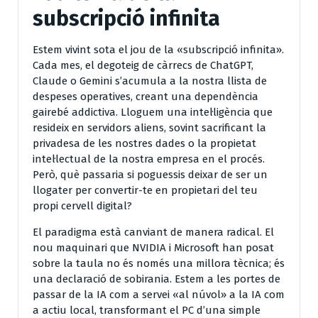
subscripció infinita
Estem vivint sota el jou de la «subscripció infinita».
Cada mes, el degoteig de càrrecs de ChatGPT,
Claude o Gemini s’acumula a la nostra llista de
despeses operatives, creant una dependència
gairebé addictiva. Lloguem una intel·ligència que
resideix en servidors aliens, sovint sacrificant la
privadesa de les nostres dades o la propietat
intel·lectual de la nostra empresa en el procés.
Però, què passaria si poguessis deixar de ser un
llogater per convertir-te en propietari del teu
propi cervell digital?
El paradigma està canviant de manera radical. El
nou maquinari que NVIDIA i Microsoft han posat
sobre la taula no és només una millora tècnica; és
una declaració de sobirania. Estem a les portes de
passar de la IA com a servei «al núvol» a la IA com
a actiu local, transformant el PC d’una simple