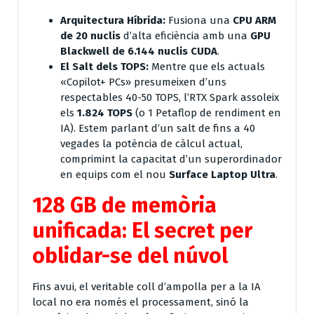
Arquitectura Híbrida:
Fusiona una
CPU ARM
de 20 nuclis
d’alta eficiència amb una
GPU
Blackwell de 6.144 nuclis CUDA
.
El Salt dels TOPS:
Mentre que els actuals
«Copilot+ PCs» presumeixen d’uns
respectables 40-50 TOPS, l’RTX Spark assoleix
els
1.824 TOPS
(o 1 Petaflop de rendiment en
IA). Estem parlant d’un salt de fins a 40
vegades la potència de càlcul actual,
comprimint la capacitat d’un superordinador
en equips com el nou
Surface Laptop Ultra
.
128 GB de memòria
unificada: El secret per
oblidar-se del núvol
Fins avui, el veritable coll d’ampolla per a la IA
local no era només el processament, sinó la