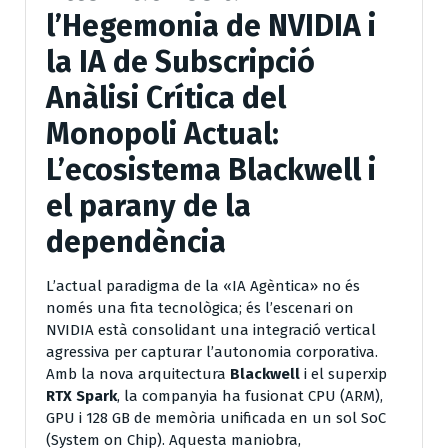
l’Hegemonia de NVIDIA i
la IA de Subscripció
Anàlisi Crítica del
Monopoli Actual:
L’ecosistema Blackwell i
el parany de la
dependència
L’actual paradigma de la «IA Agèntica» no és
només una fita tecnològica; és l’escenari on
NVIDIA està consolidant una integració vertical
agressiva per capturar l’autonomia corporativa.
Amb la nova arquitectura
Blackwell
i el superxip
RTX Spark
, la companyia ha fusionat CPU (ARM),
GPU i 128 GB de memòria unificada en un sol SoC
(System on Chip). Aquesta maniobra,