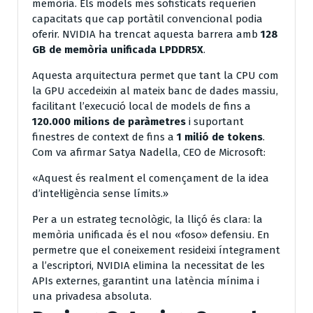
memòria. Els models més sofisticats requerien
capacitats que cap portàtil convencional podia
oferir. NVIDIA ha trencat aquesta barrera amb
128
GB de memòria unificada LPDDR5X
.
Aquesta arquitectura permet que tant la CPU com
la GPU accedeixin al mateix banc de dades massiu,
facilitant l’execució local de models de fins a
120.000 milions de paràmetres
i suportant
finestres de context de fins a
1 milió de tokens
.
Com va afirmar Satya Nadella, CEO de Microsoft:
«Aquest és realment el començament de la idea
d’intel·ligència sense límits.»
Per a un estrateg tecnològic, la lliçó és clara: la
memòria unificada és el nou «foso» defensiu. En
permetre que el coneixement resideixi íntegrament
a l’escriptori, NVIDIA elimina la necessitat de les
APIs externes, garantint una latència mínima i
una privadesa absoluta.