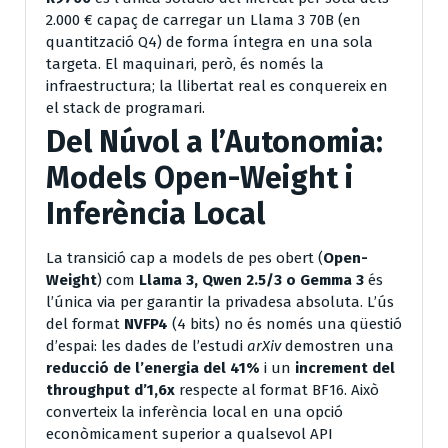
2.000 € capaç de carregar un Llama 3 70B (en
quantització Q4) de forma íntegra en una sola
targeta. El maquinari, però, és només la
infraestructura; la llibertat real es conquereix en
el stack de programari.
Del Núvol a l’Autonomia:
Models Open-Weight i
Inferència Local
La transició cap a models de pes obert (
Open-
Weight
) com
Llama 3, Qwen 2.5/3 o Gemma 3
és
l’única via per garantir la privadesa absoluta. L’ús
del format
NVFP4
(4 bits) no és només una qüestió
d’espai: les dades de l’estudi
arXiv
demostren una
reducció de l’energia del 41%
i un
increment del
throughput d’1,6x
respecte al format BF16. Això
converteix la inferència local en una opció
econòmicament superior a qualsevol API