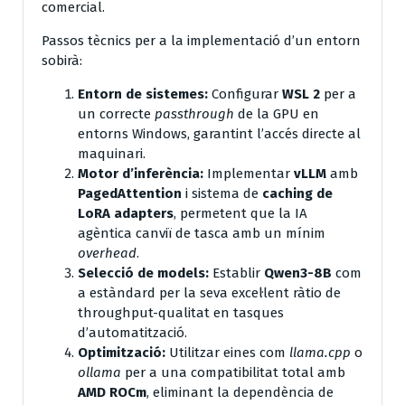
comercial.
Passos tècnics per a la implementació d’un entorn
sobirà:
Entorn de sistemes:
Configurar
WSL 2
per a
un correcte
passthrough
de la GPU en
entorns Windows, garantint l’accés directe al
maquinari.
Motor d’inferència:
Implementar
vLLM
amb
PagedAttention
i sistema de
caching de
LoRA adapters
, permetent que la IA
agèntica canviï de tasca amb un mínim
overhead
.
Selecció de models:
Establir
Qwen3-8B
com
a estàndard per la seva excel·lent ràtio de
throughput-qualitat en tasques
d’automatització.
Optimització:
Utilitzar eines com
llama.cpp
o
ollama
per a una compatibilitat total amb
AMD ROCm
, eliminant la dependència de