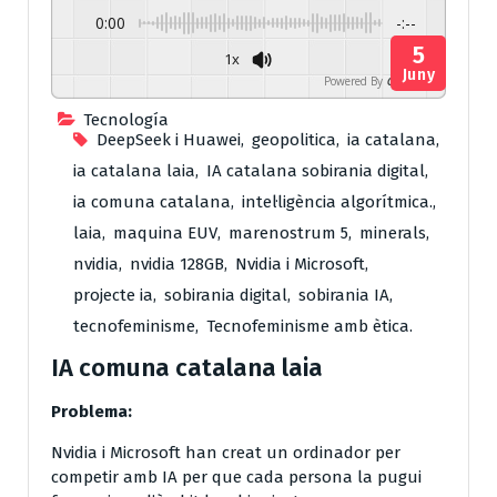
0:00
-:--
5
1x
Juny
Powered By
GSpeech
Tecnología
DeepSeek i Huawei
,
geopolitica
,
ia catalana
,
ia catalana laia
,
IA catalana sobirania digital
,
ia comuna catalana
,
intel·ligència algorítmica.
,
laia
,
maquina EUV
,
marenostrum 5
,
minerals
,
nvidia
,
nvidia 128GB
,
Nvidia i Microsoft
,
projecte ia
,
sobirania digital
,
sobirania IA
,
tecnofeminisme
,
Tecnofeminisme amb ètica.
IA comuna catalana laia
Problema:
Nvidia i Microsoft han creat un ordinador per
competir amb IA per que cada persona la pugui