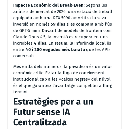
Impacte Econòmic del Break-Even:
Segons les
anàlisis de mercat de 2026, una estació de treball
equipada amb una RTX 5090 amortitza la seva
inversió en només
59 dies
si es compara amb l’ús
de GPT-5 mini. Davant de models de frontera com
Claude Opus 4.5, la inversió es recupera en uns
increïbles
4 dies
. En resum: la inferència local és
entre
40 i 200 vegades més barata
que les APIs
comercials.
Més enllà dels números, la privadesa és un valor
econòmic crític. Evitar la fuga de coneixement
institucional cap a les «caixes negres» del núvol
és el que garanteix l’avantatge competitiu a llarg
termini.
Estratègies per a un
Futur sense IA
Centralitzada