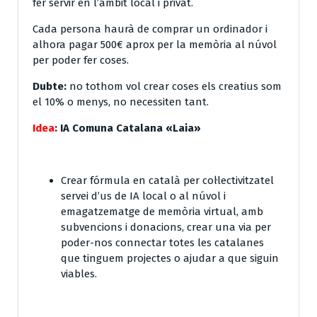
fer servir en l’àmbit local i privat.
Cada persona haurà de comprar un ordinador i
alhora pagar 500€ aprox per la memòria al núvol
per poder fer coses.
Dubte:
no tothom vol crear coses els creatius som
el 10% o menys, no necessiten tant.
Idea
:
IA Comuna Catalana «Laia»
Crear fórmula en català per col·lectivitzatel
servei d’us de IA local o al núvol i
emagatzematge de memòria virtual, amb
subvencions i donacions, crear una via per
poder-nos connectar totes les catalanes
que tinguem projectes o ajudar a que siguin
viables.