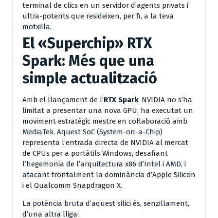
terminal de clics en un servidor d’agents privats i
ultra-potents que resideixen, per fi, a la teva
motxilla.
El «Superchip» RTX
Spark: Més que una
simple actualització
Amb el llançament de l’
RTX Spark
, NVIDIA no s’ha
limitat a presentar una nova GPU; ha executat un
moviment estratègic mestre en col·laboració amb
MediaTek. Aquest SoC (System-on-a-Chip)
representa l’entrada directa de NVIDIA al mercat
de CPUs per a portàtils Windows, desafiant
l’hegemonia de l’arquitectura x86 d’Intel i AMD, i
atacant frontalment la dominància d’Apple Silicon
i el Qualcomm Snapdragon X.
La potència bruta d’aquest silici és, senzillament,
d’una altra lliga: