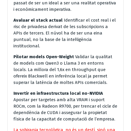
passat de ser un ideal a ser una realitat operativa
i econòmicament imperativa.
Avaluar el stack actual
Identificar el cost real i el
risc de privadesa derivat de les subscripcions a
APIs de tercers. El núvol ha de ser una eina
puntual, no la base de la intel·ligència
institucional.
Pilotar models Open-Weight
Validar la qualitat
de models com Qwen3 o Llama 3 en entorns
locals. La millora del 1,6x en throughput que
ofereix Blackwell en inferència local ja permet
superar la latència de moltes APIs comercials.
Invertir en infraestructura local no-NVIDIA
Apostar per targetes amb alta VRAM i suport
ROCm, com la Radeon R9700, per trencar el cicle de
dependència de CUDA i assegurar la propietat
física de la capacitat de computació de l’empresa.
La sobirania tecnològica no és un destí, sinó una