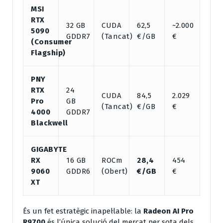
MSI
RTX
32 GB
CUDA
62,5
~2.000
5090
GDDR7
(Tancat)
€/GB
€
(Consumer
Flagship)
PNY
RTX
24
CUDA
84,5
2.029
Pro
GB
(Tancat)
€/GB
€
4000
GDDR7
Blackwell
GIGABYTE
RX
16 GB
ROCm
28,4
454
9060
GDDR6
(Obert)
€/GB
€
XT
És un fet estratègic inapel·lable: la
Radeon AI Pro
R9700
és l’única solució del mercat per sota dels