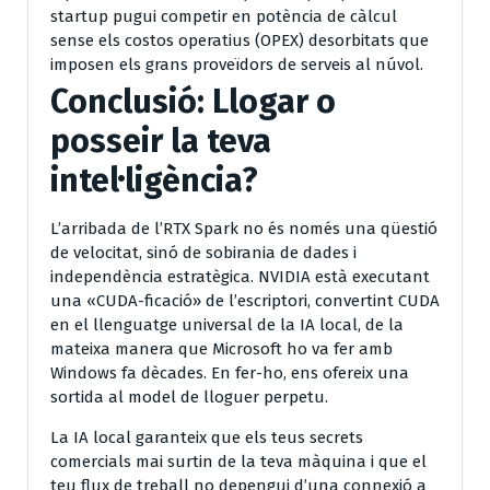
startup pugui competir en potència de càlcul
sense els costos operatius (OPEX) desorbitats que
imposen els grans proveïdors de serveis al núvol.
Conclusió: Llogar o
posseir la teva
intel·ligència?
L’arribada de l’RTX Spark no és només una qüestió
de velocitat, sinó de sobirania de dades i
independència estratègica. NVIDIA està executant
una «CUDA-ficació» de l’escriptori, convertint CUDA
en el llenguatge universal de la IA local, de la
mateixa manera que Microsoft ho va fer amb
Windows fa dècades. En fer-ho, ens ofereix una
sortida al model de lloguer perpetu.
La IA local garanteix que els teus secrets
comercials mai surtin de la teva màquina i que el
teu flux de treball no depengui d’una connexió a