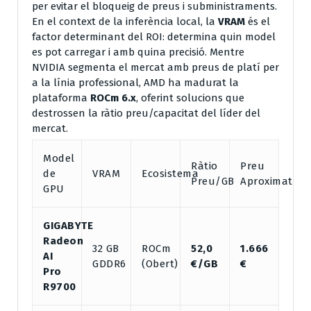
per evitar el bloqueig de preus i subministraments.
En el context de la inferència local, la
VRAM
és el
factor determinant del ROI: determina quin model
es pot carregar i amb quina precisió. Mentre
NVIDIA segmenta el mercat amb preus de platí per
a la línia professional, AMD ha madurat la
plataforma
ROCm 6.x
, oferint solucions que
destrossen la ràtio preu/capacitat del líder del
mercat.
Model
Ràtio
Preu
de
VRAM
Ecosistema
Preu/GB
Aproximat
GPU
GIGABYTE
Radeon
32 GB
ROCm
52,0
1.666
AI
GDDR6
(Obert)
€/GB
€
Pro
R9700