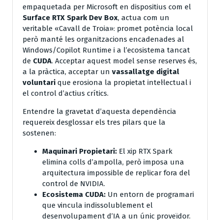
empaquetada per Microsoft en dispositius com el
Surface RTX Spark Dev Box
, actua com un
veritable «Cavall de Troia»: promet potència local
però manté les organitzacions encadenades al
Windows/Copilot Runtime i a l’ecosistema tancat
de
CUDA
. Acceptar aquest model sense reserves és,
a la pràctica, acceptar un
vassallatge digital
voluntari
que erosiona la propietat intel·lectual i
el control d’actius crítics.
Entendre la gravetat d’aquesta dependència
requereix desglossar els tres pilars que la
sostenen:
Maquinari Propietari:
El xip RTX Spark
elimina colls d’ampolla, però imposa una
arquitectura impossible de replicar fora del
control de NVIDIA.
Ecosistema CUDA:
Un entorn de programari
que vincula indissolublement el
desenvolupament d’IA a un únic proveïdor.