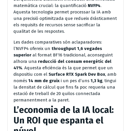
matemàtica crucial: la quantificació
NVFP4
.
Aquesta tecnologia permet processar la IA amb
una precisió optimitzada que redueix dràsticament
els requisits de recursos sense sacrificar la
qualitat de les respostes.
Les dades comparatives són aclaparadores:
l’NVFP4 ofereix un
throughput 1,6 vegades
superior
al format BF16 tradicional, aconseguint
alhora una
reducció del consum energètic del
41%
. Aquesta eficiència és la que permet que un
dispositiu com el
Surface RTX Spark Dev Box
, amb
només
14 mm de gruix
i un pes d’uns
1,3 kg
, tingui
la densitat de càlcul que fins fa poc requeria una
estació de treball de 20 quilos connectada
permanentment a la paret.
L’economia de la IA local:
Un ROI que espanta el
núvol