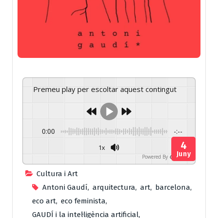
Premeu play per escoltar aquest contingut
0:00
-:--
4
1x
Juny
Powered By
GSpeech
Cultura i Art
Antoni Gaudí
,
arquitectura
,
art
,
barcelona
,
eco art
,
eco feminista
,
GAUDÍ i la intel·ligència artificial
,