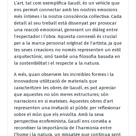
L’art, tal com exemplifica Gaudí, és un vehicle que
ens permet connectar amb les nostres emocions
més íntimes i la nostra consciència col·lectiva. Cada
detall al seu treball està dissenyat per provocar
una reacció emocional, generant un diàleg entre
l’espectador i l’obra. Aquesta connexió és crucial
per a la marca personal original de l’artista, ja que
les seves creacions no només representen un estil
arquitectònic, sinó també una filosofia basada en
la sostenibilitat i el respecte a la natura.
A més, quan observem les increïbles formes i la
innovadora utilització de materials que
caracteritzen les obres de Gaudí, es pot apreciar
que aquestes no són meres estructures; són
narracions en si mateixes. Aquestes obres d’art
representen una invitació al públic per reflexionar
sobre el món que els envolta. Amb la seva
perspectiva ecofeminista, Gaudí ens convida a
reconèixer la importància de l’harmonia entre
l’home i la natura, un missatge que continua sent