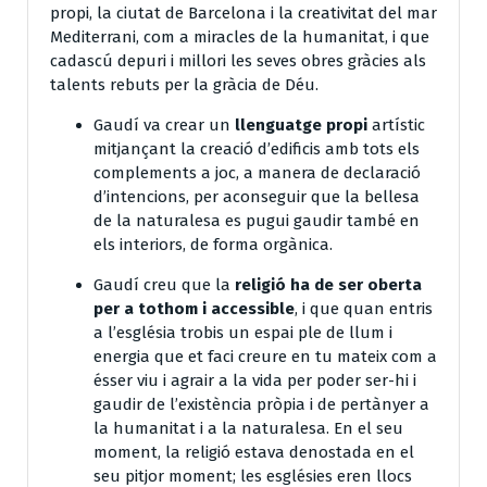
propi, la ciutat de Barcelona i la creativitat del mar
Mediterrani, com a miracles de la humanitat, i que
cadascú depuri i millori les seves obres gràcies als
talents rebuts per la gràcia de Déu.
Gaudí va crear un
llenguatge propi
artístic
mitjançant la creació d’edificis amb tots els
complements a joc, a manera de declaració
d’intencions, per aconseguir que la bellesa
de la naturalesa es pugui gaudir també en
els interiors, de forma orgànica.
Gaudí creu que la
religió ha de ser oberta
per a tothom i accessible
, i que quan entris
a l’església trobis un espai ple de llum i
energia que et faci creure en tu mateix com a
ésser viu i agrair a la vida per poder ser-hi i
gaudir de l’existència pròpia i de pertànyer a
la humanitat i a la naturalesa. En el seu
moment, la religió estava denostada en el
seu pitjor moment; les esglésies eren llocs