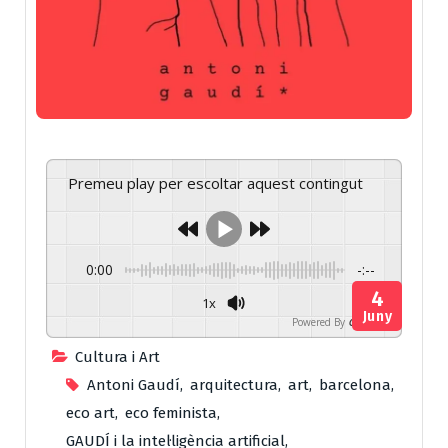
Premeu play per escoltar aquest contingut
0:00
-:--
4
1x
Juny
Powered By
GSpeech
Cultura i Art
Antoni Gaudí
,
arquitectura
,
art
,
barcelona
,
eco art
,
eco feminista
,
GAUDÍ i la intel·ligència artificial
,