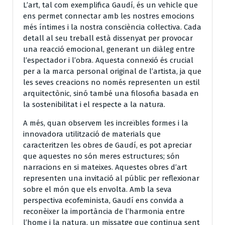
L’art, tal com exemplifica Gaudí, és un vehicle que
ens permet connectar amb les nostres emocions
més íntimes i la nostra consciència col·lectiva. Cada
detall al seu treball està dissenyat per provocar
una reacció emocional, generant un diàleg entre
l’espectador i l’obra. Aquesta connexió és crucial
per a la marca personal original de l’artista, ja que
les seves creacions no només representen un estil
arquitectònic, sinó també una filosofia basada en
la sostenibilitat i el respecte a la natura.
A més, quan observem les increïbles formes i la
innovadora utilització de materials que
caracteritzen les obres de Gaudí, es pot apreciar
que aquestes no són meres estructures; són
narracions en si mateixes. Aquestes obres d’art
representen una invitació al públic per reflexionar
sobre el món que els envolta. Amb la seva
perspectiva ecofeminista, Gaudí ens convida a
reconèixer la importància de l’harmonia entre
l’home i la natura, un missatge que continua sent