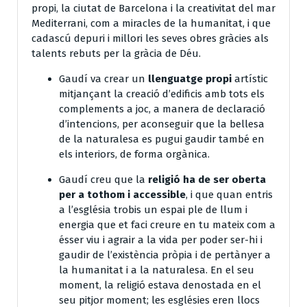
propi, la ciutat de Barcelona i la creativitat del mar
Mediterrani, com a miracles de la humanitat, i que
cadascú depuri i millori les seves obres gràcies als
talents rebuts per la gràcia de Déu.
Gaudí va crear un
llenguatge propi
artístic
mitjançant la creació d’edificis amb tots els
complements a joc, a manera de declaració
d’intencions, per aconseguir que la bellesa
de la naturalesa es pugui gaudir també en
els interiors, de forma orgànica.
Gaudí creu que la
religió ha de ser oberta
per a tothom i accessible
, i que quan entris
a l’església trobis un espai ple de llum i
energia que et faci creure en tu mateix com a
ésser viu i agrair a la vida per poder ser-hi i
gaudir de l’existència pròpia i de pertànyer a
la humanitat i a la naturalesa. En el seu
moment, la religió estava denostada en el
seu pitjor moment; les esglésies eren llocs