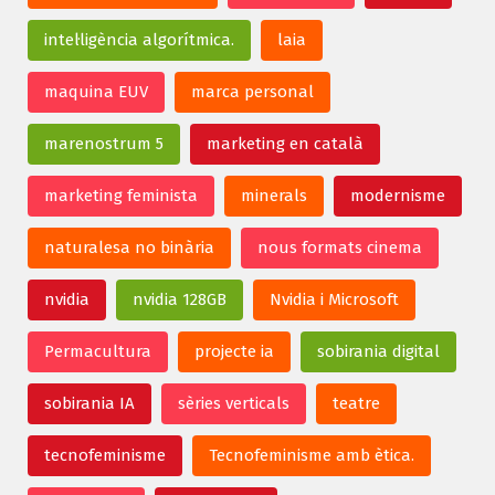
intel·ligència algorítmica.
laia
maquina EUV
marca personal
marenostrum 5
marketing en català
marketing feminista
minerals
modernisme
naturalesa no binària
nous formats cinema
nvidia
nvidia 128GB
Nvidia i Microsoft
Permacultura
projecte ia
sobirania digital
sobirania IA
sèries verticals
teatre
tecnofeminisme
Tecnofeminisme amb ètica.