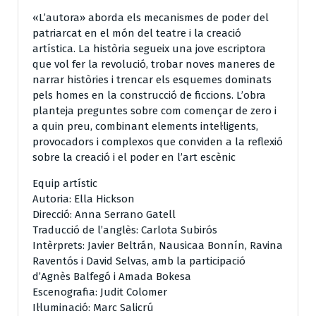
«L’autora» aborda els mecanismes de poder del
patriarcat en el món del teatre i la creació
artística. La història segueix una jove escriptora
que vol fer la revolució, trobar noves maneres de
narrar històries i trencar els esquemes dominats
pels homes en la construcció de ficcions. L’obra
planteja preguntes sobre com començar de zero i
a quin preu, combinant elements intel·ligents,
provocadors i complexos que conviden a la reflexió
sobre la creació i el poder en l’art escènic
Equip artístic
Autoria: Ella Hickson
Direcció: Anna Serrano Gatell
Traducció de l’anglès: Carlota Subirós
Intèrprets: Javier Beltrán, Nausicaa Bonnín, Ravina
Raventós i David Selvas, amb la participació
d’Agnès Balfegó i Amada Bokesa
Escenografia: Judit Colomer
Il·luminació: Marc Salicrú