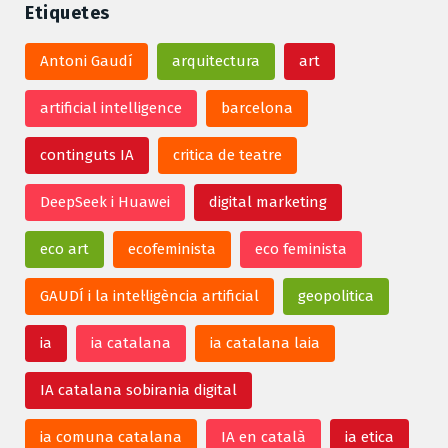
Etiquetes
Antoni Gaudí
arquitectura
art
artificial intelligence
barcelona
continguts IA
critica de teatre
DeepSeek i Huawei
digital marketing
eco art
ecofeminista
eco feminista
GAUDÍ i la intel·ligència artificial
geopolitica
ia
ia catalana
ia catalana laia
IA catalana sobirania digital
ia comuna catalana
IA en català
ia etica