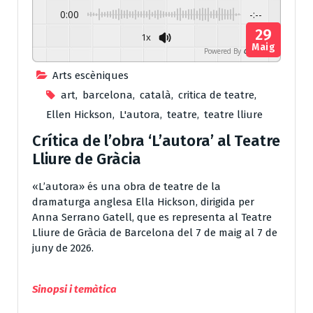
0:00
-:--
29
1x
Maig
Powered By
GSpeech
Arts escèniques
art
,
barcelona
,
català
,
critica de teatre
,
Ellen Hickson
,
L'autora
,
teatre
,
teatre lliure
Crítica de l’obra ‘L’autora’ al Teatre
Lliure de Gràcia
«L’autora» és una obra de teatre de la
dramaturga anglesa Ella Hickson, dirigida per
Anna Serrano Gatell, que es representa al Teatre
Lliure de Gràcia de Barcelona del 7 de maig al 7 de
juny de 2026.
Sinopsi i temàtica