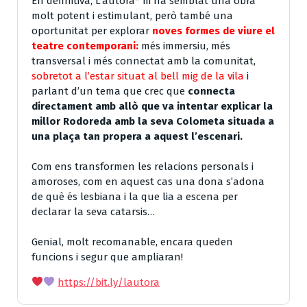
En definitiva, L’autora* m’ha semblat una obra
molt potent i estimulant, però també una
oportunitat per explorar
noves formes de viure el
teatre contemporani:
més immersiu, més
transversal i més connectat amb la comunitat,
sobretot a l’estar situat al bell mig de la vila
i
parlant d’un tema que crec que
connecta
directament amb allò que va intentar explicar la
millor Rodoreda amb la seva Colometa situada a
una plaça tan propera a aquest l’escenari.
Com ens transformen les relacions personals i
amoroses, com en aquest cas una dona s’adona
de què és lesbiana i la que lia a escena per
declarar la seva catarsis…
Genial, molt recomanable, encara queden
funcions i segur que ampliaran!
https://bit.ly/lautora