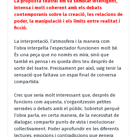
La proposta teatral em va semblar intel·ligent,
intensa i molt coherent amb els debats
contemporanis sobre la creació, les relacions de
poder, la manipulació i els límits entre realitat i
ficció.
La interpretació, l’atmosfera i la manera com
l’obra interpel·la l’espectador funcionen molt bé.
És una peça que no només es mira, sinó que
també es pensa i es queda dins teu després de
sortir del teatre. Precisament per això, vaig tenir la
sensació que faltava un espai final de conversa
compartida.
Crec que seria molt interessant que, després de
funcions com aquesta, s’organitzessin petites
xerrades o debats amb el públic. Sobretot perquè
l’obra parla, en certa manera, de la necessitat de
dialogar, compartir punts de vista i evolucionar
col·lectivament. Poder aprofundir en les diferents
lectures, emocions i contradiccions que genera