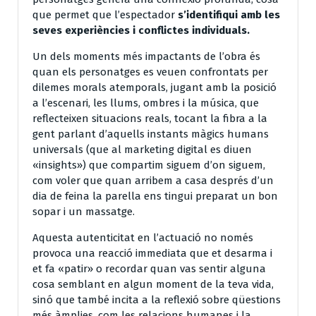
que permet que l’espectador
s’identifiqui amb les
seves experiències i conflictes individuals.
Un dels moments més impactants de l’obra és
quan els personatges es veuen confrontats per
dilemes morals atemporals, jugant amb la posició
a l’escenari, les llums, ombres i la música, que
reflecteixen situacions reals, tocant la fibra a la
gent parlant d’aquells instants màgics humans
universals (que al marketing digital es diuen
«insights») que compartim siguem d’on siguem,
com voler que quan arribem a casa després d’un
dia de feina la parella ens tingui preparat un bon
sopar i un massatge.
Aquesta autenticitat en l’actuació no només
provoca una reacció immediata que et desarma i
et fa «patir» o recordar quan vas sentir alguna
cosa semblant en algun moment de la teva vida,
sinó que també incita a la reflexió sobre qüestions
més àmplies, com les relacions humanes i la