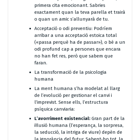
primera cita emocionant. Sabries
exactament quan la teva parella et trairà
o quan un amic s’allunyarà de tu.
Acceptació o odi preventiu:
Podríem
arribar a una acceptació estoica total
(«passa perquè ha de passar»), o bé a un
odi profund cap a persones que encara
no han fet res, però que sabem que
faran.
La transformació de la psicologia
humana
La ment humana s’ha modelat al llarg
de l’evolució per gestionar el canvi i
l’imprevist. Sense ells, l’estructura
psíquica canviaria:
L’avorriment existencial:
Gran part de la
il·lusió humana (l’esperança, la sorpresa,
la seducció, la intriga de viure) depèn de
la ignorància del futur. Sabent-ho tot, la