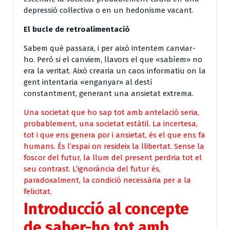
depressió col·lectiva o en un hedonisme vacant.
El bucle de retroalimentació
Sabem què passara, i per això intentem canviar-
ho. Però si el canviem, llavors el que «sabíem» no
era la veritat. Això crearia un caos informatiu on la
gent intentaria «enganyar» al destí
constantment, generant una ansietat extrema.
Una societat que ho sap tot amb antelació seria,
probablement, una societat
estàtil
. La incertesa,
tot i que ens genera por i ansietat, és el que ens fa
humans. És l’espai on resideix la llibertat. Sense la
foscor del futur, la llum del present perdria tot el
seu contrast.
L’ignorància del futur és,
paradoxalment, la condició necessària per a la
felicitat.
Introducció al concepte
de saber-ho tot amb