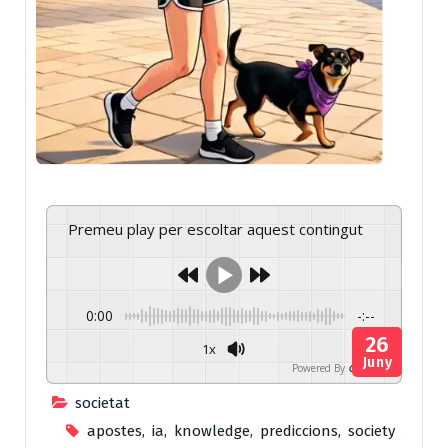
Premeu play per escoltar aquest contingut
0:00
-:--
26
1x
Juny
Powered By
GSpeech
societat
apostes
,
ia
,
knowledge
,
prediccions
,
society