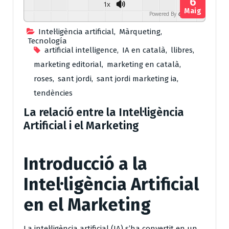
6
1x
Maig
Powered By
GSpeech
Intel·ligència artificial
,
Màrqueting
,
Tecnología
artificial intelligence
,
IA en català
,
llibres
,
marketing editorial
,
marketing en català
,
roses
,
sant jordi
,
sant jordi marketing ia
,
tendències
La relació entre la Intel·ligència
Artificial i el Marketing
Introducció a la
Intel·ligència Artificial
en el Marketing
La intel·ligència artificial (IA) s’ha convertit en un