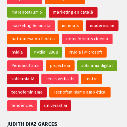
marenostrum 5
marketing en català
marketing feminista
minerals
modernisme
naturalesa no binària
nous formats cinema
nvidia
nvidia 128GB
Nvidia i Microsoft
Permacultura
projecte ia
sobirania digital
sobirania IA
sèries verticals
teatre
tecnofeminisme
Tecnofeminisme amb ètica.
tendències
universal ai
JUDITH DIAZ GARCES