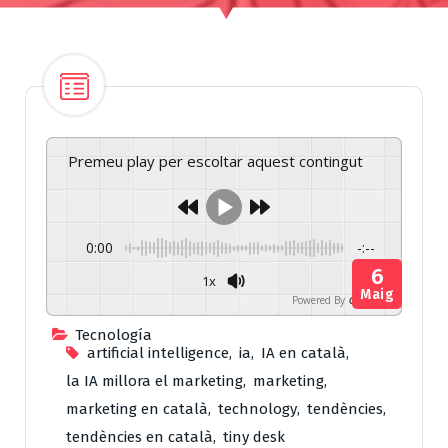
Premeu play per escoltar aquest contingut
0:00
-:--
6
1x
Maig
Powered By
GSpeech
Tecnología
artificial intelligence
,
ia
,
IA en català
,
la IA millora el marketing
,
marketing
,
marketing en català
,
technology
,
tendències
,
tendències en català
,
tiny desk