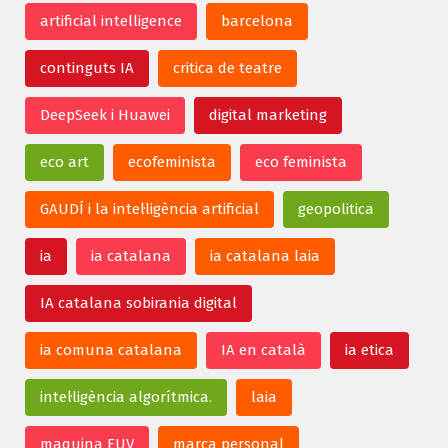
artificial intelligence
barcelona
continguts IA
critica de teatre
DeepSeek i Huawei
digital marketing
eco art
ecofeminista
eco feminista
GAUDÍ i la intel·ligència artificial
geopolitica
ia
ia catalana
ia catalana laia
IA catalana sobirania digital
ia comuna catalana
IA en català
ia etica
intel·ligència algorítmica.
laia
maquina EUV
marca personal