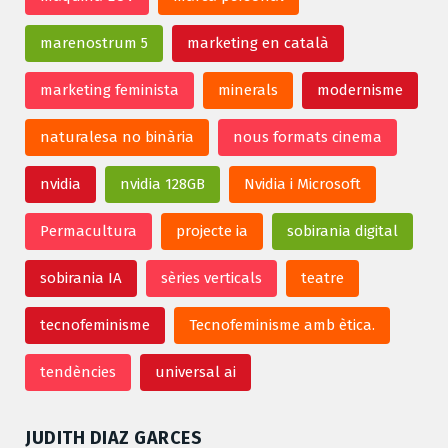
marenostrum 5
marketing en català
marketing feminista
minerals
modernisme
naturalesa no binària
nous formats cinema
nvidia
nvidia 128GB
Nvidia i Microsoft
Permacultura
projecte ia
sobirania digital
sobirania IA
sèries verticals
teatre
tecnofeminisme
Tecnofeminisme amb ètica.
tendències
universal ai
JUDITH DIAZ GARCES