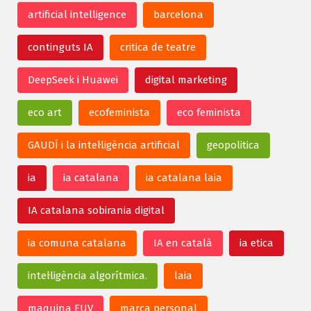
artificial intelligence
barcelona
continguts IA
critica de teatre
DeepSeek i Huawei
digital marketing
eco art
ecofeminista
eco feminista
GAUDÍ i la intel·ligència artificial
geopolitica
ia
ia catalana
ia catalana laia
IA catalana sobirania digital
ia comuna catalana
IA en català
ia etica
intel·ligència algorítmica.
laia
maquina EUV
marca personal