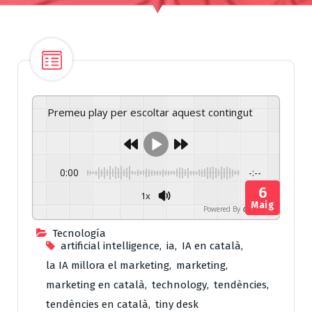
Premeu play per escoltar aquest contingut
0:00
-:--
6
1x
Maig
Powered By
GSpeech
Tecnología
artificial intelligence
,
ia
,
IA en català
,
la IA millora el marketing
,
marketing
,
marketing en català
,
technology
,
tendències
,
tendències en català
,
tiny desk