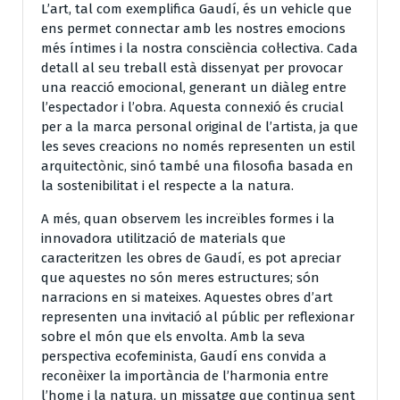
L’art, tal com exemplifica Gaudí, és un vehicle que
ens permet connectar amb les nostres emocions
més íntimes i la nostra consciència col·lectiva. Cada
detall al seu treball està dissenyat per provocar
una reacció emocional, generant un diàleg entre
l’espectador i l’obra. Aquesta connexió és crucial
per a la marca personal original de l’artista, ja que
les seves creacions no només representen un estil
arquitectònic, sinó també una filosofia basada en
la sostenibilitat i el respecte a la natura.
A més, quan observem les increïbles formes i la
innovadora utilització de materials que
caracteritzen les obres de Gaudí, es pot apreciar
que aquestes no són meres estructures; són
narracions en si mateixes. Aquestes obres d’art
representen una invitació al públic per reflexionar
sobre el món que els envolta. Amb la seva
perspectiva ecofeminista, Gaudí ens convida a
reconèixer la importància de l’harmonia entre
l’home i la natura, un missatge que continua sent