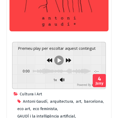
Premeu play per escoltar aquest contingut
0:00
-:--
4
1x
Juny
Powered By
GSpeech
Cultura i Art
Antoni Gaudí
,
arquitectura
,
art
,
barcelona
,
eco art
,
eco feminista
,
GAUDÍ i la intel·ligència artificial
,