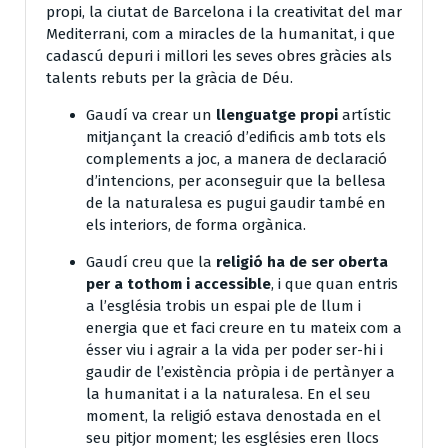
propi, la ciutat de Barcelona i la creativitat del mar
Mediterrani, com a miracles de la humanitat, i que
cadascú depuri i millori les seves obres gràcies als
talents rebuts per la gràcia de Déu.
Gaudí va crear un
llenguatge propi
artístic
mitjançant la creació d’edificis amb tots els
complements a joc, a manera de declaració
d’intencions, per aconseguir que la bellesa
de la naturalesa es pugui gaudir també en
els interiors, de forma orgànica.
Gaudí creu que la
religió ha de ser oberta
per a tothom i accessible
, i que quan entris
a l’església trobis un espai ple de llum i
energia que et faci creure en tu mateix com a
ésser viu i agrair a la vida per poder ser-hi i
gaudir de l’existència pròpia i de pertànyer a
la humanitat i a la naturalesa. En el seu
moment, la religió estava denostada en el
seu pitjor moment; les esglésies eren llocs