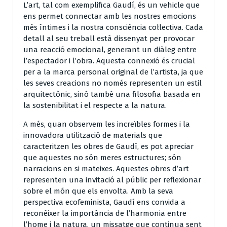
L’art, tal com exemplifica Gaudí, és un vehicle que
ens permet connectar amb les nostres emocions
més íntimes i la nostra consciència col·lectiva. Cada
detall al seu treball està dissenyat per provocar
una reacció emocional, generant un diàleg entre
l’espectador i l’obra. Aquesta connexió és crucial
per a la marca personal original de l’artista, ja que
les seves creacions no només representen un estil
arquitectònic, sinó també una filosofia basada en
la sostenibilitat i el respecte a la natura.
A més, quan observem les increïbles formes i la
innovadora utilització de materials que
caracteritzen les obres de Gaudí, es pot apreciar
que aquestes no són meres estructures; són
narracions en si mateixes. Aquestes obres d’art
representen una invitació al públic per reflexionar
sobre el món que els envolta. Amb la seva
perspectiva ecofeminista, Gaudí ens convida a
reconèixer la importància de l’harmonia entre
l’home i la natura, un missatge que continua sent