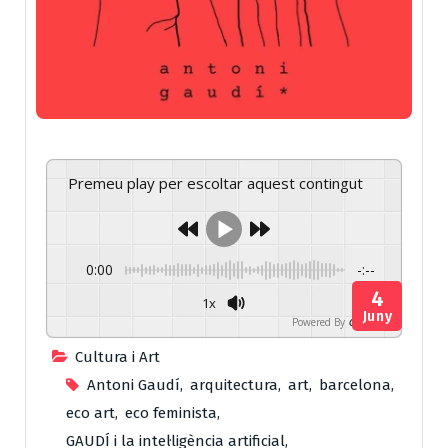
Premeu play per escoltar aquest contingut
0:00
-:--
4
1x
Juny
Powered By
GSpeech
Cultura i Art
Antoni Gaudí
,
arquitectura
,
art
,
barcelona
,
eco art
,
eco feminista
,
GAUDÍ i la intel·ligència artificial
,