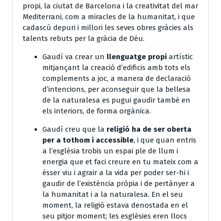
propi, la ciutat de Barcelona i la creativitat del mar
Mediterrani, com a miracles de la humanitat, i que
cadascú depuri i millori les seves obres gràcies als
talents rebuts per la gràcia de Déu.
Gaudí va crear un
llenguatge propi
artístic
mitjançant la creació d’edificis amb tots els
complements a joc, a manera de declaració
d’intencions, per aconseguir que la bellesa
de la naturalesa es pugui gaudir també en
els interiors, de forma orgànica.
Gaudí creu que la
religió ha de ser oberta
per a tothom i accessible
, i que quan entris
a l’església trobis un espai ple de llum i
energia que et faci creure en tu mateix com a
ésser viu i agrair a la vida per poder ser-hi i
gaudir de l’existència pròpia i de pertànyer a
la humanitat i a la naturalesa. En el seu
moment, la religió estava denostada en el
seu pitjor moment; les esglésies eren llocs