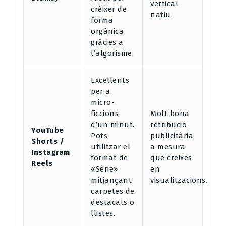
vertical
créixer de
natiu.
forma
orgànica
gràcies a
l’algorisme.
Excel·lents
per a
micro-
ficcions
Molt bona
d’un minut.
retribució
YouTube
Pots
publicitària
Shorts /
utilitzar el
a mesura
Instagram
format de
que creixes
Reels
«Sèrie»
en
mitjançant
visualitzacions.
carpetes de
destacats o
llistes.