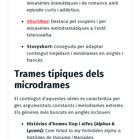
minasèries dramàtiques i de romance amb
episodis curts i addictius.
ShortMax
:
Destaca pel suspens i per
minasèries melodramàtiques a l’estil
telenovel·la.
Storyshort:
Coneguda per adaptar
contingut trepidant i minidrames en anglès i
francès.
Trames típiques dels
microdrames
El contingut d’aquestes sèries es caracteritza per
girs argumentals constants i melodrames extrems.
Els gèneres més buscats en anglès inclouen:
Històries d’homes llop i alfes (
Alphas &
Lycans
):
Com
Fated to my Forbidden Alpha
o
històries de Dynamic/Manades.