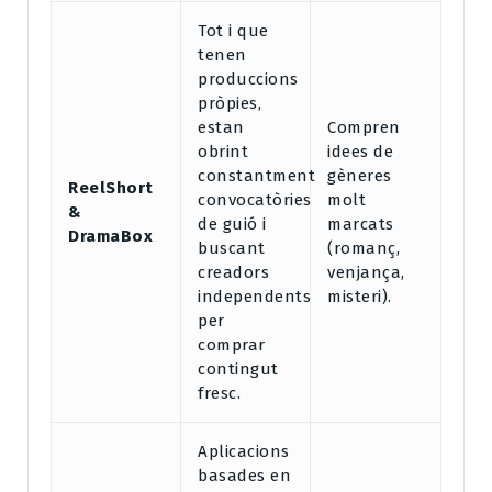
Tot i que
tenen
produccions
pròpies,
estan
Compren
obrint
idees de
constantment
gèneres
ReelShort
convocatòries
molt
&
de guió i
marcats
DramaBox
buscant
(romanç,
creadors
venjança,
independents
misteri).
per
comprar
contingut
fresc.
Aplicacions
basades en