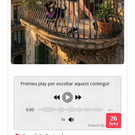
Premeu play per escoltar aquest contingut
0:00
-:--
26
1x
Juny
Powered By
GSpeech