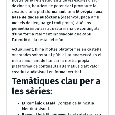
nostra terra i els estudiants de les escoles d’art i
de cinema, hauríem de potenciar i promoure la
creació d’una plataforma amb una
IA pròpia i una
base de dades autòctona
(desenvolupada amb
models de llenguatge i codi propis). Això ens
permetria impulsar aquesta mena de continguts
d’una forma realment innovadora que capti
l’atenció de la resta del món.
Actualment, hi ha moltes plataformes en castellà
orientades sobretot al públic llatinoamericà. És el
nostre moment de llançar la nostra pròpia
plataforma de continguts alternatius d’alt valor
creatiu i audiovisual en format vertical.
Temàtiques clau per a
les sèries:
El Romànic Català:
L’origen de la nostra
identitat visual.
Ramon Llull:
El naixement del català, el seu