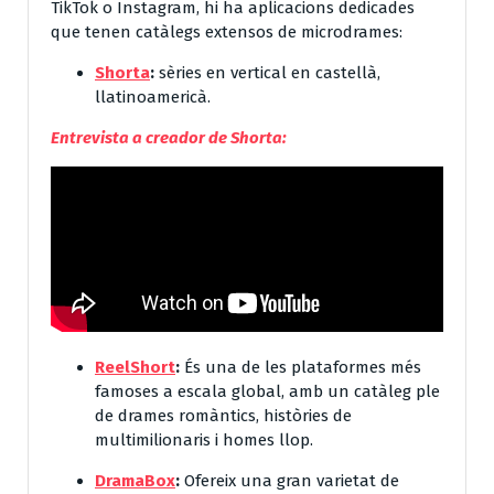
TikTok o Instagram, hi ha aplicacions dedicades
que tenen catàlegs extensos de microdrames:
Shorta
:
sèries en vertical en castellà,
llatinoamericà.
Entrevista a creador de Shorta:
ReelShort
:
És una de les plataformes més
famoses a escala global, amb un catàleg ple
de drames romàntics, històries de
multimilionaris i homes llop.
DramaBox
:
Ofereix una gran varietat de