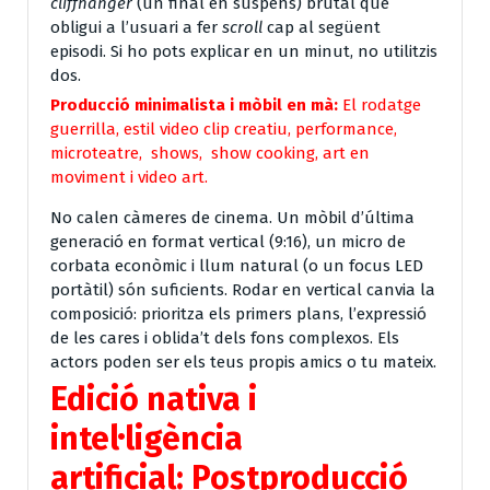
cliffhanger
(un final en suspens) brutal que
obligui a l’usuari a fer
scroll
cap al següent
episodi. Si ho pots explicar en un minut, no utilitzis
dos.
Producció minimalista i mòbil en mà:
El rodatge
guerrilla, estil video clip creatiu, performance,
microteatre, shows, show cooking, art en
moviment i video art.
No calen càmeres de cinema. Un mòbil d’última
generació en format vertical (9:16), un micro de
corbata econòmic i llum natural (o un focus LED
portàtil) són suficients. Rodar en vertical canvia la
composició: prioritza els primers plans, l’expressió
de les cares i oblida’t dels fons complexos. Els
actors poden ser els teus propis amics o tu mateix.
Edició nativa i
intel·ligència
artificial:
Postproducció