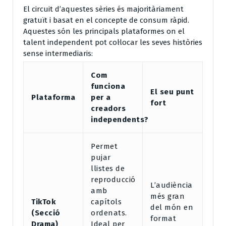
El circuit d’aquestes sèries és majoritàriament
gratuït i basat en el concepte de consum ràpid.
Aquestes són les principals plataformes on el
talent independent pot col·locar les seves històries
sense intermediaris:
Com
funciona
El seu punt
Plataforma
per a
fort
creadors
independents?
Permet
pujar
llistes de
reproducció
L’audiència
amb
més gran
TikTok
capítols
del món en
(Secció
ordenats.
format
Drama)
Ideal per