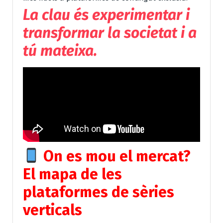
La clau és experimentar i
transformar la societat i a
tú mateixa.
On es mou el mercat?
El mapa de les
plataformes de sèries
verticals