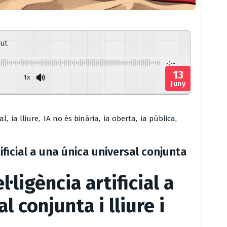
gut
-:--
13
1x
Juny
Powered By
GSpeech
al
,
ia lliure
,
IA no és binària
,
ia oberta
,
ia pública
,
tificial a una única universal conjunta
l·ligència artificial a
l conjunta i lliure i