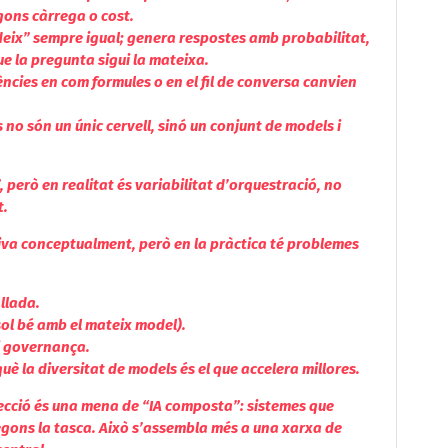
gons càrrega o cost.
ideix” sempre igual; genera respostes amb probabilitat,
que la pregunta sigui la mateixa.
ncies en com formules o en el fil de conversa canvien
 no són un únic cervell, sinó un conjunt de models i
però en realitat és variabilitat d’orquestració, no
t.
tiva conceptualment, però en la pràctica té problemes
allada.
esol bé amb el mateix model).
i governança.
què la diversitat de models és el que accelera millores.
irecció és una mena de “IA composta”: sistemes que
egons la tasca. Això s’assembla més a una xarxa de