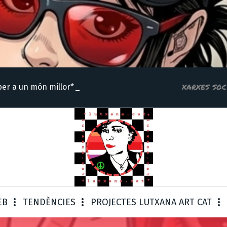
xarxes soc
per a un mó
EB
TENDÈNCIES
PROJECTES LUTXANA ART CAT