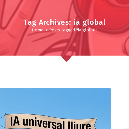
Tag Archives: ia global
Home
>
Posts tagged "ia global"