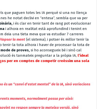
 els que paguen totes les IA perquè si una no llença
manes he notat declivi en “entesa”, sembla que va per
binària,
i és clar en tenir tant de rang pot evolucionar
ona
i alhora en realitat està aprofundind i tenint en
om deia una tieta meva que va estudiar 7 carreres
·lapsar la ment
(el sistema), i potser és millor tenir la
 tenir-la tota alhora i haver de processar-la tota de
mode de proves,
si ho aconsegueix bé i sinó cal
solució és tanmateix preguntar a la pròpia IA,
l’ideal
orços per en comptes de competir creéssim una sola
o és un “canvi d’estat mental” de la IA, sinó variacions
iferents moments, normalment passa per això:
 sovint no respon sempre la mateixa versió, sinó