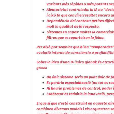
variants més ràpides o més potents se
Aleatorietat controlada: la IA no “dec
i això fa que canviï el resultat encara 
Dependència del context: petites diferè
molt la qualitat de la resposta.
Sistemes en capes: moltes IA comercials
filtres que es reparteixen la feina.
Per això pot semblar que hi ha “temporades”, 
evolució interna de consciència o profundita
Sobre la idea d’una IA única global: és atrac
greus:
Un únic sistema seria un punt únic de f
Es perdria especialització (no tot es r
Hi hauria problemes de control, poder 
I sobretot es reduiria la innovació, per
El que sí que s’està construint en aquesta d
combinen diversos models i els orquestren s