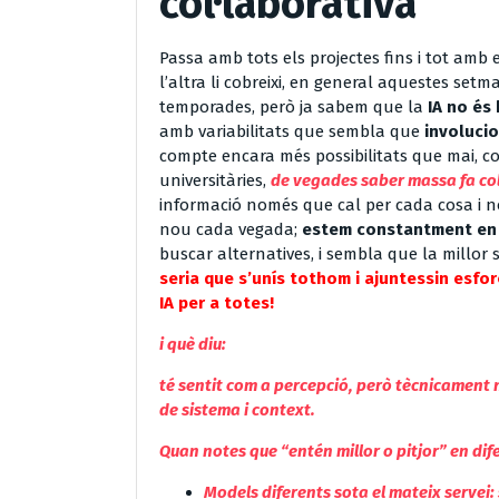
col·laborativa
Passa amb tots els projectes fins i tot amb
l’altra li cobreixi, en general aquestes set
temporades, però ja sabem que la
IA no és 
amb variabilitats que sembla que
involuci
compte encara més possibilitats que mai, c
universitàries,
de vegades saber massa fa col
informació només que cal per cada cosa i no
nou cada vegada;
estem constantment en 
buscar alternatives, i sembla que la millor 
seria que s’unís tothom i ajuntessin esf
IA per a totes!
i què diu:
té sentit com a percepció, però tècnicament n
de sistema i context.
Quan notes que “entén millor o pitjor” en d
Models diferents sota el mateix servei: