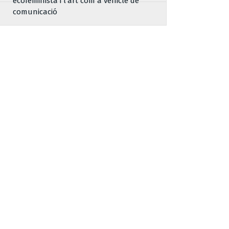
ecofeminista i l’art com a vehicle de
comunicació