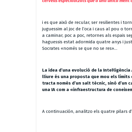
cervells especialitzats que a una única ment 
i es que això de recular, ser resilientes i t
juguessim al joc de l’oca i caus al pou o tor
a caminar, poc a poc, retornes als espais se
haguessis estat adormida quatre anys i just 
Socrates «només se que no se res»…
La idea d’una evolució de la Intel·ligència 
lliure
és una proposta que mou els límits de
tracta només d’un salt tècnic, sinó d’un 
una IA com a «infraestructura de coneixe
A continuación, analitzo els quatre pilars d’