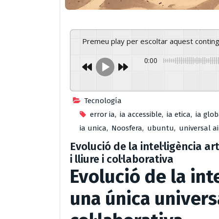
Premeu play per escoltar aquest contin
0:00
Tecnología
error ia
,
ia accessible
,
ia etica
,
ia glob
ia unica
,
Noosfera
,
ubuntu
,
universal ai
Evolució de la intel·ligència ar
i lliure i col·laborativa
Evolució de la inte
una única universa