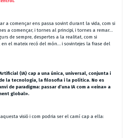
central.
ornar a començar ens passa sovint durant la vida, com si
nes a començar, i tornes al principi, i tornes a remar…
gurs de sempre, despertes a la realitat, com si
en el mateix recó del món… i sovintejes la frase del
Artificial (IA) cap a una
única, universal, conjunta i
 la tecnologia, la filosofia i la política. No es
canvi de paradigma: passar d’una IA com a «eina» a
ment global».
aquesta visió i com podria ser el camí cap a ella: