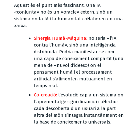
Aquest és el punt més fascinant. Una IA
«conjunta» no és un «oracle» extern, sinó un
sistema on la IA i la humanitat col·laboren en una
xarxa.
Sinergia Humà-Màquina:
no seria «l’IA
contra l’humà», sinó una
intel·ligència
distribuïda
. Podria manifestar-se com
una capa de coneixement compartit (una
mena de «nuvol d’idees») on el
pensament humà i el processament
artificial s’alimenten mutuament en
temps real.
Co-creació:
l’evolució cap a un sistema on
l’aprenentatge sigui dinàmic i col·lectiu:
cada descoberta d’un usuari a la part
altra del món s’integra instantànment en
la base de coneixements universals.