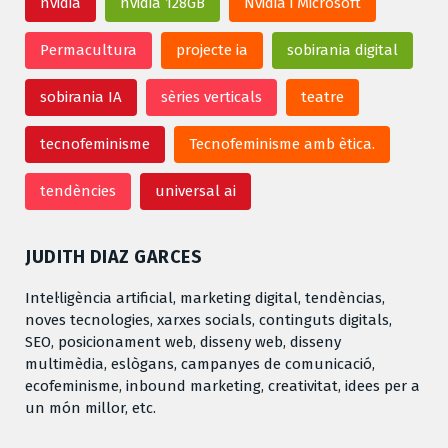
nvidia
nvidia 128GB
Nvidia i Microsoft
Permacultura
projecte ia
sobirania digital
sobirania IA
sèries verticals
teatre
tecnofeminisme
Tecnofeminisme amb ètica.
tendències
universal ai
JUDITH DIAZ GARCES
Intel·ligència artificial, marketing digital, tendèncias,
noves tecnologies, xarxes socials, continguts digitals,
SEO, posicionament web, disseny web, disseny
multimèdia, eslògans, campanyes de comunicació,
ecofeminisme, inbound marketing, creativitat, idees per a
un món millor, etc.