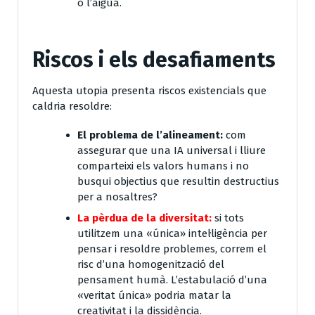
o l’aigua.
Riscos i els desafiaments
Aquesta utopia presenta riscos existencials que
caldria resoldre:
El problema de l’alineament:
com
assegurar que una IA universal i lliure
comparteixi els valors humans i no
busqui objectius que resultin destructius
per a nosaltres?
La pèrdua de la diversitat:
si tots
utilitzem una «única» intel·ligència per
pensar i resoldre problemes, correm el
risc d’una homogenització del
pensament humà. L’estabulació d’una
«veritat única» podria matar la
creativitat i la dissidència.