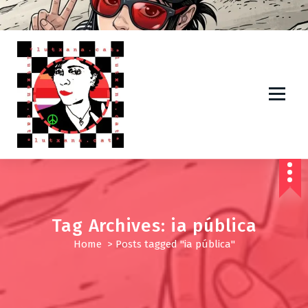
S
k
i
p
t
o
c
o
n
t
IDEES PER A UN MÓN MILLOR*
e
n
t
Tag Archives: ia pública
Home
>
Posts tagged "ia pública"