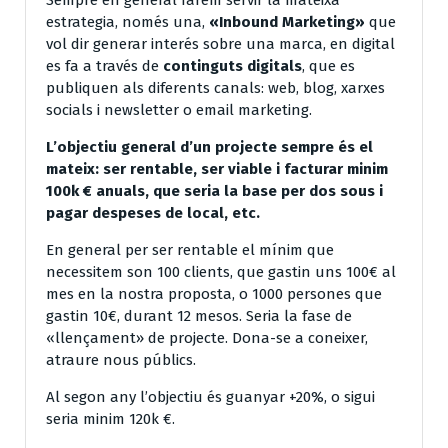
estrategia, només una,
«Inbound Marketing»
que
vol dir generar interés sobre una marca, en digital
es fa a través de
continguts digitals
, que es
publiquen als diferents canals: web, blog, xarxes
socials i newsletter o email marketing.
L’objectiu general d’un projecte sempre és el
mateix: ser rentable, ser viable i facturar minim
100k € anuals, que seria la base per dos sous i
pagar despeses de local, etc.
En general per ser rentable el mínim que
necessitem son 100 clients, que gastin uns 100€ al
mes en la nostra proposta, o 1000 persones que
gastin 10€, durant 12 mesos. Seria la fase de
«llençament» de projecte. Dona-se a coneixer,
atraure nous públics.
Al segon any l’objectiu és guanyar +20%, o sigui
seria minim 120k €.