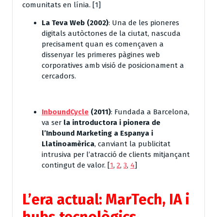
comunitats en línia. [
1
]
La Teva Web
(2002)
: Una de les pioneres
digitals autòctones de la ciutat, nascuda
precisament quan es començaven a
dissenyar les primeres pàgines web
corporatives amb visió de posicionament a
cercadors.
InboundCycle
(2011)
: Fundada a Barcelona,
va ser
la introductora i pionera de
l’Inbound Marketing a Espanya i
Llatinoamèrica
, canviant la publicitat
intrusiva per l’atracció de clients mitjançant
contingut de valor.
[
1
,
2
,
3
,
4
]
L’era actual: MarTech, IA i
hubs tecnològics