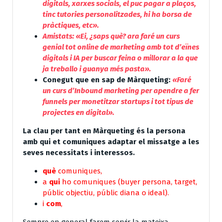
digitals, xarxes socials, el puc pagar a plaços,
tinc tutories personalitzades, hi ha borsa de
pràctiques, etc».
Amistats:
«Ei, ¿saps què? ara faré un curs
genial tot online de marketing amb tot d’eïnes
digitals i IA per buscar feina o millorar a la que
ja treballo i guanya més pasta».
Conegut que en sap de Màrqueting:
«Faré
un curs d’Inbound marketing per apendre a fer
funnels per monetitzar startups i tot tipus de
projectes en digital».
La clau per tant en Màrqueting és la persona
amb qui et comuniques adaptar el missatge a les
seves necessitats i interessos.
què
comuniques,
a
qui
ho comuniques (buyer persona, target,
públic objectiu, públic diana o ideal).
i
com
,
Sempre en general farem servir la mateixa