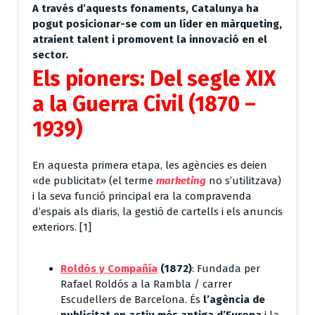
A través d’aquests fonaments, Catalunya ha
pogut posicionar-se com un líder en màrqueting,
atraient talent i promovent la innovació en el
sector.
Els pioners: Del segle XIX
a la Guerra Civil (1870 –
1939)
En aquesta primera etapa, les agències es deien
«de publicitat» (el terme
marketing
no s’utilitzava)
i la seva funció principal era la compravenda
d’espais als diaris, la gestió de cartells i els anuncis
exteriors. [
1
]
Roldós y Compañía
(1872)
: Fundada per
Rafael Roldós a la Rambla / carrer
Escudellers de Barcelona. És
l’agència de
publicitat en actiu més antiga d’Europa
i la