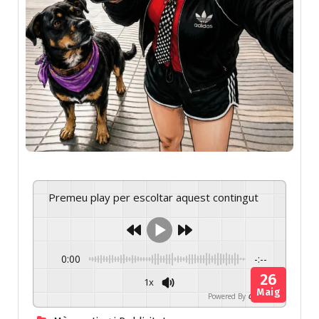
Premeu play per escoltar aquest contingut
0:00
-:--
26
1x
Maig
Powered By
GSpeech