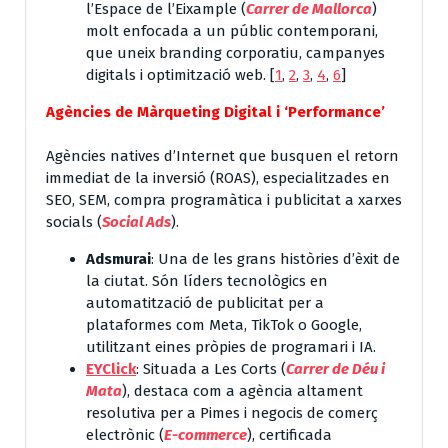
l’Espace de l’Eixample (
Carrer de Mallorca
)
molt enfocada a un públic contemporani,
que uneix branding corporatiu, campanyes
digitals i optimització web.
[
1
,
2
,
3
,
4
,
6
]
Agències de Màrqueting Digital i ‘Performance’
Agències natives d’Internet que busquen el retorn
immediat de la inversió (ROAS), especialitzades en
SEO, SEM, compra programàtica i publicitat a xarxes
socials (
Social Ads
).
Adsmurai
: Una de les grans històries d’èxit de
la ciutat. Són líders tecnològics en
automatització de publicitat per a
plataformes com Meta, TikTok o Google,
utilitzant eines pròpies de programari i IA.
EYClick
: Situada a Les Corts (
Carrer de Déu i
Mata
), destaca com a agència altament
resolutiva per a Pimes i negocis de comerç
electrònic (
E-commerce
), certificada