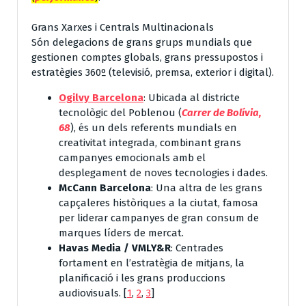
Grans Xarxes i Centrals Multinacionals
Són delegacions de grans grups mundials que
gestionen comptes globals, grans pressupostos i
estratègies 360º (televisió, premsa, exterior i digital).
Ogilvy Barcelona
: Ubicada al districte
tecnològic del Poblenou (
Carrer de Bolívia,
68
), és un dels referents mundials en
creativitat integrada, combinant grans
campanyes emocionals amb el
desplegament de noves tecnologies i dades.
McCann Barcelona
: Una altra de les grans
capçaleres històriques a la ciutat, famosa
per liderar campanyes de gran consum de
marques líders de mercat.
Havas Media / VMLY&R
: Centrades
fortament en l’estratègia de mitjans, la
planificació i les grans produccions
audiovisuals.
[
1
,
2
,
3
]