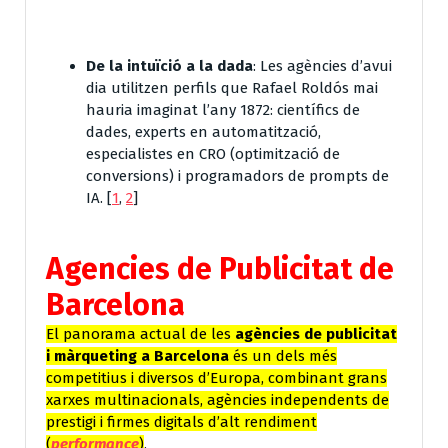
De la intuïció a la dada
: Les agències d’avui
dia utilitzen perfils que Rafael Roldós mai
hauria imaginat l’any 1872: científics de
dades, experts en automatització,
especialistes en CRO (optimització de
conversions) i programadors de prompts de
IA.
[
1
,
2
]
Agencies de Publicitat de
Barcelona
El panorama actual de les
agències de publicitat
i màrqueting a Barcelona
és un dels més
competitius i diversos d’Europa, combinant grans
xarxes multinacionals, agències independents de
prestigi i firmes digitals d’alt rendiment
(
performance
)
.