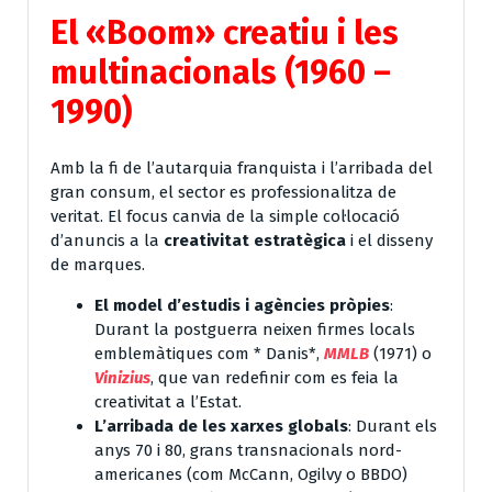
El «Boom» creatiu i les
multinacionals (1960 –
1990)
Amb la fi de l’autarquia franquista i l’arribada del
gran consum, el sector es professionalitza de
veritat. El focus canvia de la simple col·locació
d’anuncis a la
creativitat estratègica
i el disseny
de marques.
El model d’estudis i agències pròpies
:
Durant la postguerra neixen firmes locals
emblemàtiques com * Danis*,
MMLB
(1971) o
Vinizius
, que van redefinir com es feia la
creativitat a l’Estat.
L’arribada de les xarxes globals
: Durant els
anys 70 i 80, grans transnacionals nord-
americanes (com McCann, Ogilvy o BBDO)