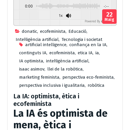
0:00
-:--
22
1x
Maig
Powered By
GSpeech
donatic
,
ecofeminista
,
Educació
,
Intel·ligència artificial
,
Tecnologia i societat
artificial intelligence
,
confiança en la IA
,
continguts IA
,
ecofeminista
,
etica IA
,
ia
,
IA optimista
,
intel·ligència artificial
,
isaac asimov
,
llei de la robòtica
,
marketing feminista
,
perspectiva eco-feminista
,
perspectiva inclusiva i igualitaria
,
robòtica
La IA: optimista, ètica i
ecofeminista
La IA és optimista de
mena, ètica i