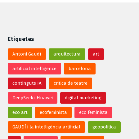
Etiquetes
Antoni Gaudí
arquitectura
art
artificial intelligence
barcelona
continguts IA
critica de teatre
DeepSeek i Huawei
digital marketing
eco art
ecofeminista
eco feminista
GAUDÍ i la intel·ligència artificial
geopolitica