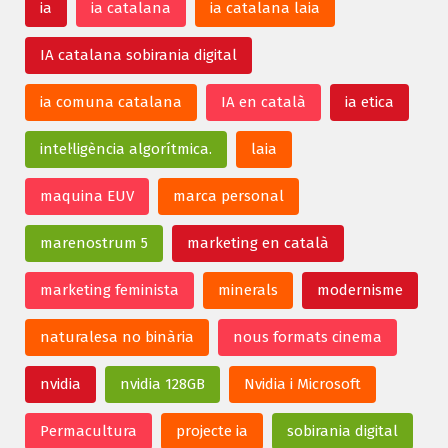
ia
ia catalana
ia catalana laia
IA catalana sobirania digital
ia comuna catalana
IA en català
ia etica
intel·ligència algorítmica.
laia
maquina EUV
marca personal
marenostrum 5
marketing en català
marketing feminista
minerals
modernisme
naturalesa no binària
nous formats cinema
nvidia
nvidia 128GB
Nvidia i Microsoft
Permacultura
projecte ia
sobirania digital