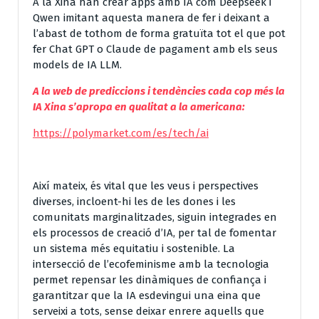
A la Xina han crear apps amb IA com Deepseek i
Qwen imitant aquesta manera de fer i deixant a
l’abast de tothom de forma gratuïta tot el que pot
fer Chat GPT o Claude de pagament amb els seus
models de IA LLM.
A la web de prediccions i tendències cada cop més la
IA Xina s’apropa en qualitat a la americana:
https://polymarket.com/es/tech/ai
Així mateix, és vital que les veus i perspectives
diverses, incloent-hi les de les dones i les
comunitats marginalitzades, siguin integrades en
els processos de creació d’IA, per tal de fomentar
un sistema més equitatiu i sostenible. La
intersecció de l’ecofeminisme amb la tecnologia
permet repensar les dinàmiques de confiança i
garantitzar que la IA esdevingui una eina que
serveixi a tots, sense deixar enrere aquells que