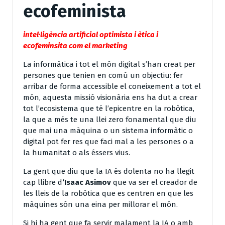
ecofeminista
intel·ligència artificial optimista i ètica i
ecofeminsita com el marketing
La informàtica i tot el món digital s’han creat per
persones que tenien en comú un objectiu: fer
arribar de forma accessible el coneixement a tot el
món, aquesta missió visionària ens ha dut a crear
tot l’ecosistema que té l’epicentre en la robòtica,
la que a més te una llei zero fonamental que diu
que mai una màquina o un sistema informàtic o
digital pot fer res que faci mal a les persones o a
la humanitat o als éssers vius.
La gent que diu que la IA és dolenta no ha llegit
cap llibre d
‘Isaac Asimov
que va ser el creador de
les lleis de la robòtica que es centren en que les
màquines són una eina per millorar el món.
Si hi ha gent que fa servir malament la IA o amb