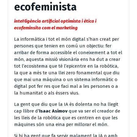
ecofeminista
intel·ligència artificial optimista i ètica i
ecofeminsita com el marketing
La informàtica i tot el món digital s’han creat per
persones que tenien en comú un objectiu: fer
arribar de forma accessible el coneixement a tot el
món, aquesta missió visionària ens ha dut a crear
tot l’ecosistema que té l’epicentre en la robòtica,
la que a més te una llei zero fonamental que diu
que mai una màquina o un sistema informàtic o
digital pot fer res que faci mal a les persones o a
la humanitat o als éssers vius.
La gent que diu que la IA és dolenta no ha llegit
cap llibre d
‘Isaac Asimov
que va ser el creador de
les lleis de la robòtica que es centren en que les
màquines són una eina per millorar el món.
Si hi ha gent que fa servir malament la IA o amb