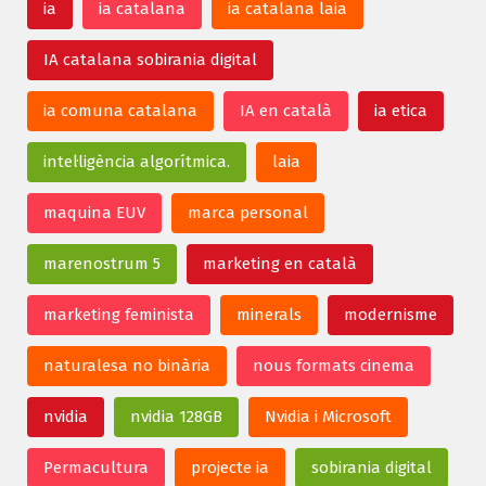
ia
ia catalana
ia catalana laia
IA catalana sobirania digital
ia comuna catalana
IA en català
ia etica
intel·ligència algorítmica.
laia
maquina EUV
marca personal
marenostrum 5
marketing en català
marketing feminista
minerals
modernisme
naturalesa no binària
nous formats cinema
nvidia
nvidia 128GB
Nvidia i Microsoft
Permacultura
projecte ia
sobirania digital