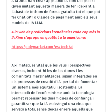
A la Xina han crear apps amb IA com Deepseek i
Qwen imitant aquesta manera de fer i deixant a
l’abast de tothom de forma gratuïta tot el que pot
fer Chat GPT o Claude de pagament amb els seus
models de IA LLM.
A la web de prediccions i tendències cada cop més la
IA Xina s’apropa en qualitat a la americana:
https://polymarket.com/es/tech/ai
Així mateix, és vital que les veus i perspectives
diverses, incloent-hi les de les dones i les
comunitats marginalitzades, siguin integrades en
els processos de creació d’IA, per tal de fomentar
un sistema més equitatiu i sostenible. La
intersecció de l’ecofeminisme amb la tecnologia
permet repensar les dinàmiques de confiança i
garantitzar que la IA esdevingui una eina que
serveixi a tots, sense deixar enrere aquells que