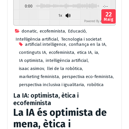
0:00
-:--
22
1x
Maig
Powered By
GSpeech
donatic
,
ecofeminista
,
Educació
,
Intel·ligència artificial
,
Tecnologia i societat
artificial intelligence
,
confiança en la IA
,
continguts IA
,
ecofeminista
,
etica IA
,
ia
,
IA optimista
,
intel·ligència artificial
,
isaac asimov
,
llei de la robòtica
,
marketing feminista
,
perspectiva eco-feminista
,
perspectiva inclusiva i igualitaria
,
robòtica
La IA: optimista, ètica i
ecofeminista
La IA és optimista de
mena, ètica i