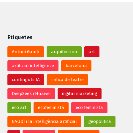
Etiquetes
Antoni Gaudí
arquitectura
art
artificial intelligence
barcelona
continguts IA
critica de teatre
DeepSeek i Huawei
digital marketing
eco art
ecofeminista
eco feminista
GAUDÍ i la intel·ligència artificial
geopolitica