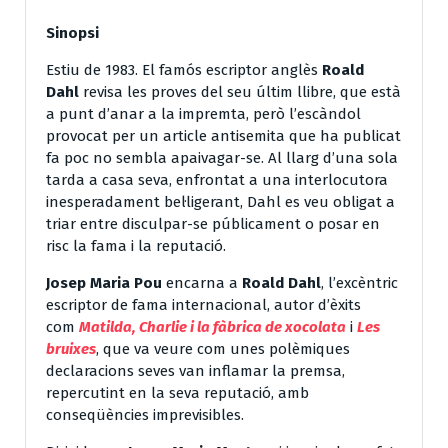
Sinopsi
Estiu de 1983. El famós escriptor anglès
Roald
Dahl
revisa les proves del seu últim llibre, que està
a punt d’anar a la impremta, però l’escàndol
provocat per un article antisemita que ha publicat
fa poc no sembla apaivagar-se. Al llarg d’una sola
tarda a casa seva, enfrontat a una interlocutora
inesperadament bel·ligerant, Dahl es veu obligat a
triar entre disculpar-se públicament o posar en
risc la fama i la reputació.
Josep Maria Pou
encarna a
Roald Dahl
, l’excèntric
escriptor de fama internacional, autor d’èxits
com
Matilda, Charlie i la fàbrica de xocolata
i
Les
bruixes
, que va veure com unes polèmiques
declaracions seves van inflamar la premsa,
repercutint en la seva reputació, amb
conseqüències imprevisibles.