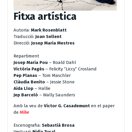
Fitxa artística
Autoria:
Mark Rosenblatt
Traducció:
Joan Sellent
Direcció:
Josep Maria Mestres
Repartiment
Josep Maria Pou
– Roald Dahl
Victòria Pagès
– Felicity “Liccy” Crosland
Pep Planas
– Tom Maschler
Clàudia Benito
– Jessie Stone
Aida Llop
– Hallie
Jep Barceló
– Wally Saunders
Amb la veu de
Victor G. Casademunt
en el paper
de
Mike
Escenografia:
Sebastià Brosa
Vestuari:
Nidia Tusal