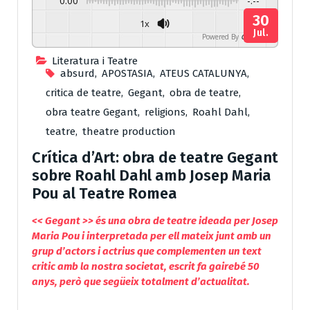
0:00
-:--
30
1x
Jul.
Powered By
GSpeech
Literatura i Teatre
absurd
,
APOSTASIA
,
ATEUS CATALUNYA
,
critica de teatre
,
Gegant
,
obra de teatre
,
obra teatre Gegant
,
religions
,
Roahl Dahl
,
teatre
,
theatre production
Crítica d’Art: obra de teatre Gegant
sobre Roahl Dahl amb Josep Maria
Pou al Teatre Romea
<< Gegant >> és una obra de teatre ideada per Josep
Maria Pou i interpretada per ell mateix junt amb un
grup d’actors i actrius que complementen un text
critic amb la nostra societat, escrit fa gairebé 50
anys, però que següeix totalment d’actualitat.