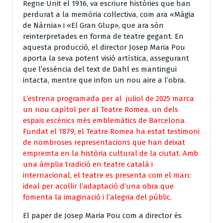
Regne Unit el 1916, va escriure històries que han
perdurat a la memòria col·lectiva, com ara «Màgia
de Nàrnia» i «El Gran Glup», que ara són
reinterpretades en forma de teatre gegant. En
aquesta producció, el director Josep Maria Pou
aporta la seva potent visió artística, assegurant
que l’essència del text de Dahl es mantingui
intacta, mentre que infon un nou aire a l’obra.
L’estrena programada per al juliol de 2025 marca
un nou capítol per al Teatre Romea, un dels
espais escènics més emblemàtics de Barcelona.
Fundat el 1879, el Teatre Romea ha estat testimoni
de nombroses representacions que han deixat
empremta en la història cultural de la ciutat. Amb
una àmplia tradició en teatre català i
internacional, el teatre es presenta com el marc
ideal per acollir l’adaptació d’una obra que
fomenta la imaginació i l’alegria del públic.
El paper de Josep Maria Pou com a director és