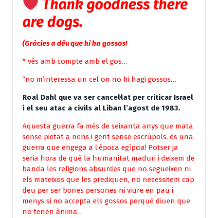
Thank goodness there
are dogs.
(Gràcies a déu que hi ha gossos!
* vés amb compte amb el gos…
“no m’interessa un cel on no hi hagi gossos…
Roal Dahl que va ser cancel·lat per criticar Israel
i el seu atac a civils al Líban l’agost de 1983.
Aquesta guerra fa més de seixanta anys que mata
sense pietat a nens i gent sense escrúpols, és una
guerra que engega a l’època egípcia! Potser ja
seria hora de què la humanitat maduri i deixem de
banda les religions absurdes que no segueixen ni
els mateixos que les prediquen, no necessitem cap
deu per ser bones persones ni viure en pau i
menys si no accepta els gossos perquè diuen que
no tenen ànima…