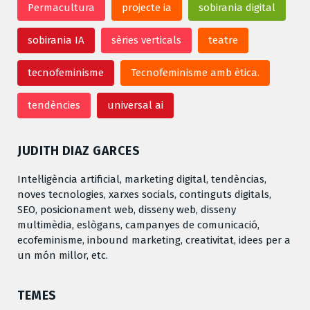
Permacultura
projecte ia
sobirania digital
sobirania IA
sèries verticals
teatre
tecnofeminisme
Tecnofeminisme amb ètica.
tendències
universal ai
JUDITH DIAZ GARCES
Intel·ligència artificial, marketing digital, tendèncias,
noves tecnologies, xarxes socials, continguts digitals,
SEO, posicionament web, disseny web, disseny
multimèdia, eslògans, campanyes de comunicació,
ecofeminisme, inbound marketing, creativitat, idees per a
un món millor, etc.
TEMES