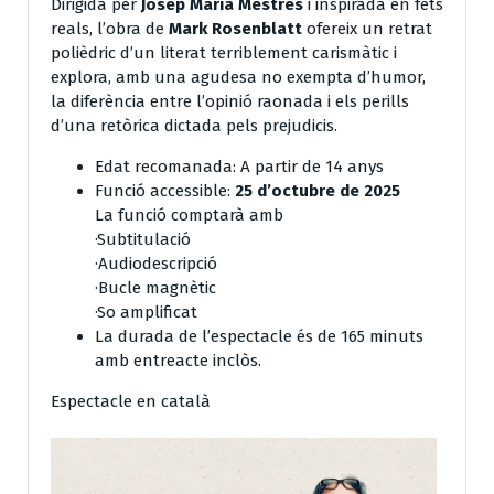
Dirigida per
Josep Maria Mestres
i inspirada en fets
reals, l’obra de
Mark Rosenblatt
ofereix un retrat
polièdric d’un literat terriblement carismàtic i
explora, amb una agudesa no exempta d’humor,
la diferència entre l’opinió raonada i els perills
d’una retòrica dictada pels prejudicis.
Edat recomanada: A partir de 14 anys
Funció accessible:
25 d’octubre de 2025
La funció comptarà amb
·Subtitulació
·Audiodescripció
·Bucle magnètic
·So amplificat
La durada de l’espectacle és de 165 minuts
amb entreacte inclòs.
Espectacle en català