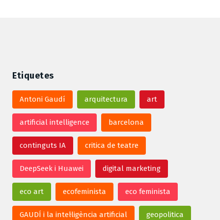
Etiquetes
Antoni Gaudí
arquitectura
art
artificial intelligence
barcelona
continguts IA
critica de teatre
DeepSeek i Huawei
digital marketing
eco art
ecofeminista
eco feminista
GAUDÍ i la intel·ligència artificial
geopolitica