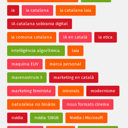
ia
ia catalana
ia catalana laia
IA catalana sobirania digital
ia comuna catalana
IA en català
ia etica
intel·ligència algorítmica.
laia
maquina EUV
marca personal
marenostrum 5
marketing en català
marketing feminista
minerals
modernisme
naturalesa no binària
nous formats cinema
nvidia
nvidia 128GB
Nvidia i Microsoft