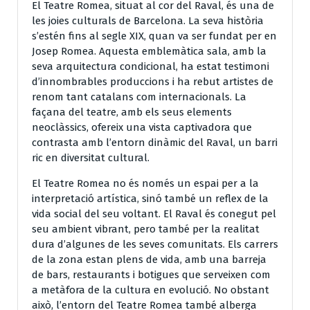
El Teatre Romea, situat al cor del Raval, és una de
les joies culturals de Barcelona. La seva història
s’estén fins al segle XIX, quan va ser fundat per en
Josep Romea. Aquesta emblemàtica sala, amb la
seva arquitectura condicional, ha estat testimoni
d’innombrables produccions i ha rebut artistes de
renom tant catalans com internacionals. La
façana del teatre, amb els seus elements
neoclàssics, ofereix una vista captivadora que
contrasta amb l’entorn dinàmic del Raval, un barri
ric en diversitat cultural.
El Teatre Romea no és només un espai per a la
interpretació artística, sinó també un reflex de la
vida social del seu voltant. El Raval és conegut pel
seu ambient vibrant, pero també per la realitat
dura d’algunes de les seves comunitats. Els carrers
de la zona estan plens de vida, amb una barreja
de bars, restaurants i botigues que serveixen com
a metàfora de la cultura en evolució. No obstant
això, l’entorn del Teatre Romea també alberga